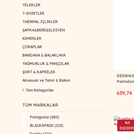
YELEKLER
T-SHIRTLER
THERMAL İÇLİKLER
ŞAPKA&BERE&ELDİVEN
KEMERLER
ÇORAPLAR
BANDANA & BALAKLAVA
YAĞMURLUK & PANÇOLAR
ŞORT & KAPRİLER
DEERHUN
Aksesuar ve Tamir & Bakım
Pantolon
Tüm Kategoriler
639,74
TÜM MARKALAR
Patagonia (280)
%5
BLACKSPADE (213)
İNDİRİ
Evolite (210)