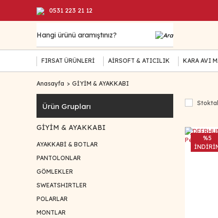
0531 223 21 12
FIRSAT ÜRÜNLERİ
AİRSOFT & ATICILIK
KARA AVI 
Anasayfa
GİYİM & AYAKKABI
Stoktak
Ürün Grupları
GİYİM & AYAKKABI
%5
AYAKKABİ & BOTLAR
İNDİRİ
PANTOLONLAR
GÖMLEKLER
SWEATSHIRTLER
POLARLAR
MONTLAR