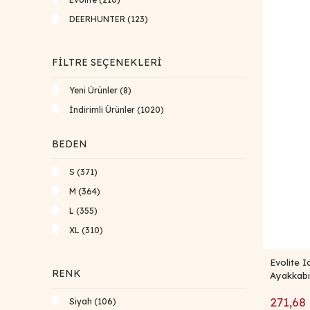
DEERHUNTER (123)
Ferrino (122)
Bestard (36)
FILTRE SEÇENEKLERI
Grifone (29)
Yeni Ürünler (8)
Mund Socks (19)
İndirimli Ürünler (1020)
DFT (15)
Coghlans (7)
BEDEN
SPRO (4)
S (371)
CYTAC (3)
M (364)
BARSKA (1)
L (355)
Kovea (1)
XL (310)
XS (176)
Evolite 
XXL (163)
RENK
Ayakkabı 
XXXL (134)
271,68
Siyah (106)
S-M (22)