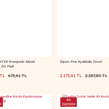
TER Kneepads Almati
Zipsin-Five Ayakkabı Zinciri
 Diz Pedi
 TL
673,41 TL
2.173,41 TL
2.287,80 TL
%5
M
İNDİRİM