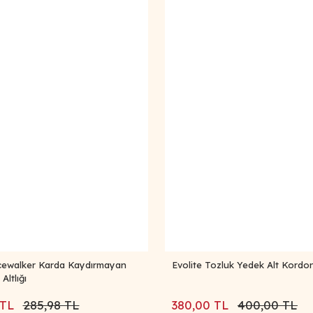
Icewalker Karda Kaydırmayan
Evolite Tozluk Yedek Alt Kordon
Altlığı
 TL
285,98 TL
380,00 TL
400,00 TL