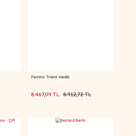
Ferrino Trient Hedik
8.467,09 TL
8.912,72 TL