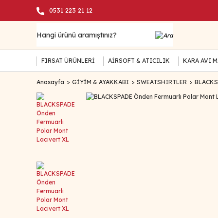
0531 223 21 12
FIRSAT ÜRÜNLERİ
AİRSOFT & ATICILIK
KARA AVI 
Anasayfa
GİYİM & AYAKKABI
SWEATSHIRTLER
BLACKSP