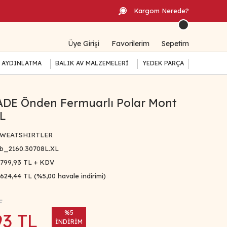
Kargom Nerede?
Üye Girişi
Favorilerim
Sepetim
 AYDINLATMA
BALIK AV MALZEMELERİ
YEDEK PARÇA
DE Önden Fermuarlı Polar Mont
XL
WEATSHIRTLER
b_2160.30708L.XL
.799,93 TL + KDV
.624,44 TL (%5,00 havale indirimi)
L
%5
93 TL
İNDİRİM