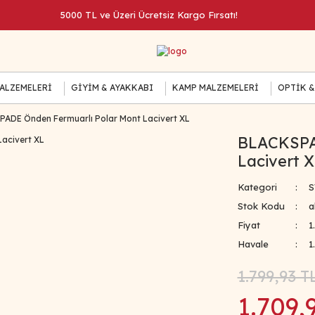
5000 TL ve Üzeri Ücretsiz Kargo Fırsatı!
MALZEMELERİ
GİYİM & AYAKKABI
KAMP MALZEMELERİ
OPTİK &
ADE Önden Fermuarlı Polar Mont Lacivert XL
BLACKSPA
Lacivert 
Kategori
S
Stok Kodu
a
Fiyat
1
Havale
1
1.799,93 T
1.709,