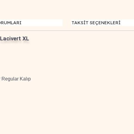
ORUMLARI
TAKSİT SEÇENEKLERİ
Lacivert XL
 Regular Kalıp
iğer konularda yetersiz gördüğünüz noktaları öneri formunu kullanarak tar
Bu ürüne ilk yorumu siz yapın!
Yorum Yaz