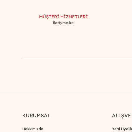
Ürün açıklamasında eksik bilgiler bulunuyor.
Ürün bilgilerinde hatalar bulunuyor.
MÜŞTERİ HİZMETLERİ
Ürün fiyatı diğer sitelerden daha pahalı.
İletişime kal
Bu ürüne benzer farklı alternatifler olmalı.
KURUMSAL
ALIŞVE
Hakkımızda
Yeni Üyeli