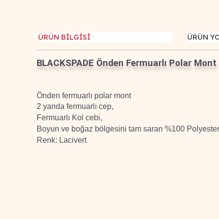
ÜRÜN BİLGİSİ
ÜRÜN Y
BLACKSPADE Önden Fermuarlı Polar Mont 
Önden fermuarlı polar mont
2 yanda fermuarlı cep,
Fermuarlı Kol cebi,
Boyun ve boğaz bölgesini tam saran %100 Polyester
Renk: Lacivert
Bu ürünün fiyat bilgisi, resim, ürün açıklamalarında ve d
Görüş ve önerileriniz için teşekkür ederiz.
Ürün resmi kalitesiz, bozuk veya görüntülenemiyor.