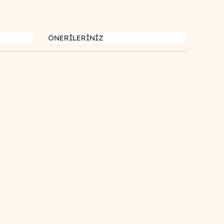
ÖNERİLERİNİZ
afımıza iletebilirsiniz.