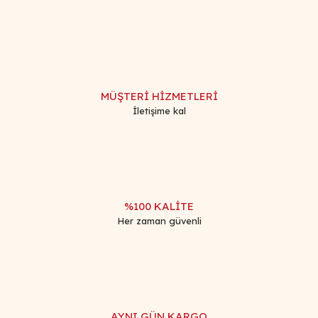
Bu ürüne ilk yorumu siz yapın!
kullanarak tarafımıza iletebilirsiniz.
Görüş ve önerileriniz için teşekkür ederiz.
Yorum Yaz
Ürün resmi kalitesiz, bozuk veya görüntülenemiyor.
Ürün açıklamasında eksik bilgiler bulunuyor.
MÜŞTERİ HİZMETLERİ
Ürün bilgilerinde hatalar bulunuyor.
İletişime kal
Ürün fiyatı diğer sitelerden daha pahalı.
Bu ürüne benzer farklı alternatifler olmalı.
%100 KALİTE
Her zaman güvenli
Gönder
AYNI GÜN KARGO