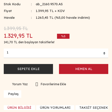
Stok Kodu
ab_2160.9570.AS
Fiyat
1.399,95 TL + KDV
Havale
1.263,45 TL (%5,00 havale indirimi)
1.399,95 TL
1.329,95 TL
%5
141,70 TL den başlayan taksitlerle!
SEPETE EKLE
HEMEN AL
Yorum Yaz
Paylaş
ÜRÜN BİLGİSİ
ÜRÜN YORUMLARI
TAKSİT SEÇENEKLE