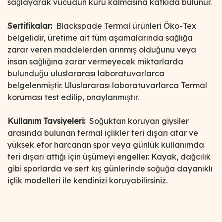
sağlayarak vücudun kuru kalmasına katkıda bulunur.
Sertifikalar:
Blackspade Termal ürünleri Öko-Tex
belgelidir, üretime ait tüm aşamalarında sağlığa
zarar veren maddelerden arınmış olduğunu veya
insan sağlığına zarar vermeyecek miktarlarda
bulunduğu uluslararası laboratuvarlarca
belgelenmiştir. Uluslararası laboratuvarlarca Termal
koruması test edilip, onaylanmıştır.
Kullanım Tavsiyeleri:
Soğuktan koruyan giysiler
arasında bulunan termal içlikler teri dışarı atar ve
yüksek efor harcanan spor veya günlük kullanımda
teri dışarı attığı için üşümeyi engeller. Kayak, dağcılık
gibi sporlarda ve sert kış günlerinde soğuğa dayanıklı
içlik modelleri ile kendinizi koruyabilirsiniz.
Bu ürünün fiyat bilgisi, resim, ürün açıklamalarında ve diğer
konularda yetersiz gördüğünüz noktaları öneri formunu