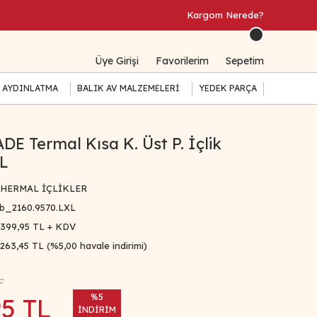
Kargom Nerede?
Üye Girişi
Favorilerim
Sepetim
 AYDINLATMA
BALIK AV MALZEMELERİ
YEDEK PARÇA
E Termal Kısa K. Üst P. İçlik
XL
HERMAL İÇLİKLER
b_2160.9570.LXL
.399,95 TL + KDV
.263,45 TL (%5,00 havale indirimi)
L
%5
95 TL
İNDİRİM