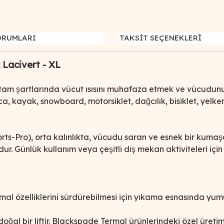
ORUMLARI
TAKSİT SEÇENEKLERİ
Lacivert - XL
m şartlarında vücut ısısını muhafaza etmek ve vücudunun
ıca, kayak, snowboard, motorsiklet, dağcılık, bisiklet, yelken
ts-Pro), orta kalınlıkta, vücudu saran ve esnek bir kumaşa 
. Günlük kullanım veya çeşitli dış mekan aktiviteleri için
l özelliklerini sürdürebilmesi için yıkama esnasında yumu
̧ doğal bir liftir. Blackspade Termal ürünlerindeki özel üreti