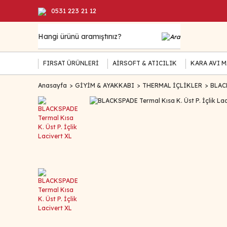
0531 223 21 12
FIRSAT ÜRÜNLERİ
AİRSOFT & ATICILIK
KARA AVI 
Anasayfa
GİYİM & AYAKKABI
THERMAL İÇLİKLER
BLACK