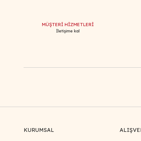
Ürün açıklamasında eksik bilgiler bulunuyor.
Ürün bilgilerinde hatalar bulunuyor.
MÜŞTERİ HİZMETLERİ
Ürün fiyatı diğer sitelerden daha pahalı.
İletişime kal
Bu ürüne benzer farklı alternatifler olmalı.
KURUMSAL
ALIŞVE