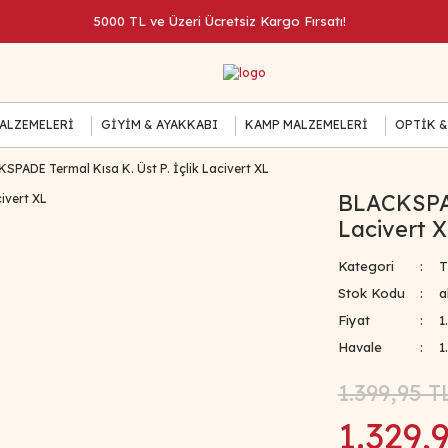
5000 TL ve Üzeri Ücretsiz Kargo Fırsatı!
MALZEMELERİ
GİYİM & AYAKKABI
KAMP MALZEMELERİ
OPTİK &
SPADE Termal Kısa K. Üst P. İçlik Lacivert XL
BLACKSPAD
Lacivert 
Kategori
T
Stok Kodu
a
Fiyat
1
Havale
1
1.399,95 T
1.329,