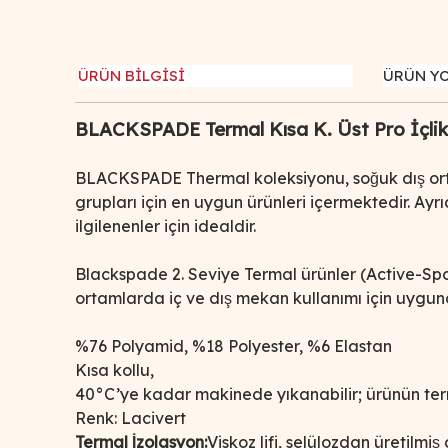
ÜRÜN BİLGİSİ
ÜRÜN Y
BLACKSPADE Termal Kısa K. Üst Pro İçlik 
BLACKSPADE Thermal koleksiyonu, soğuk dış orta
grupları için en uygun ürünleri içermektedir. Ayr
ilgilenenler için idealdir.
Blackspade 2. Seviye Termal ürünler (Active-Spor
ortamlarda iç ve dış mekan kullanımı için uygundur
%76 Polyamid, %18 Polyester, %6 Elastan
Kısa kollu,
40°C’ye kadar makinede yıkanabilir; ürünün terma
Renk: Lacivert
Termal İzolasyon:
Viskoz lifi, selülozdan üretilmis