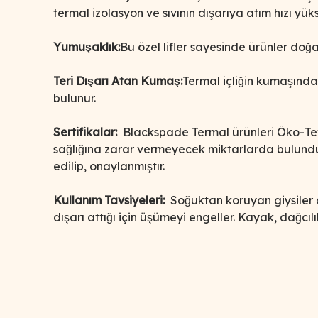
termal izolasyon ve sıvının dışarıya atım hızı yük
Yumuşaklık:
Bu özel lifler sayesinde ürünler doğ
Teri Dışarı Atan Kumaş:
Termal içliğin kumaşın
bulunur.
Sertifikalar:
Blackspade Termal ürünleri Öko-Te
sağlığına zarar vermeyecek miktarlarda bulundu
edilip, onaylanmıştır.
Kullanım Tavsiyeleri:
Soğuktan koruyan giysiler a
dışarı attığı için üşümeyi engeller. Kayak, dağc
Bu ürünün fiyat bilgisi, resim, ürün açıklamalarında ve d
Görüş ve önerileriniz için teşekkür ederiz.
Ürün resmi kalitesiz, bozuk veya görüntülenemiyor.