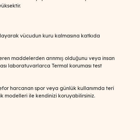
üksektir.
sağlayarak vücudun kuru kalmasına katkıda
r veren maddelerden arınmış olduğunu veya insan
arası laboratuvarlarca Termal koruması test
k efor harcanan spor veya günlük kullanımda teri
̧lik modelleri ile kendinizi koruyabilirsiniz.
afımıza iletebilirsiniz.