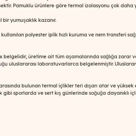
sektir. Pamuklu ürünlere göre termal izolasyonu çok daha y
al bir yumuşaklık kazanır.
da kullanılan polyester iplik hızlı kuruma ve nem transferi 
x belgelidir, üretime ait tüm aşamalarında sağlığa zara
ğu uluslararası laboratuvarlarca belgelenmiştir. Uluslar
rasında bulunan termal içlikler teri dışarı atar ve yükse
ılık gibi sporlarda ve sert kış günlerinde soğuğa dayanıklı ic
iğer konularda yetersiz gördüğünüz noktaları öneri formunu kullanarak tar
Bu ürüne ilk yorumu siz yapın!