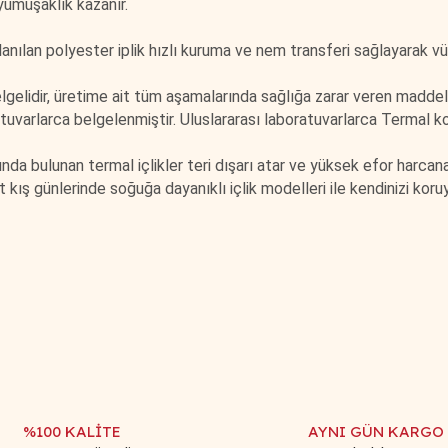
 yumuşaklık kazanır.
ullanılan polyester iplik hızlı kuruma ve nem transferi sağlayarak 
elidir, üretime ait tüm aşamalarında sağlığa zarar veren maddel
varlarca belgelenmiştir. Uluslararası laboratuvarlarca Termal kor
a bulunan termal içlikler teri dışarı atar ve yüksek efor harcanan 
 kış günlerinde soğuğa dayanıklı içlik modelleri ile kendinizi koruy
iğer konularda yetersiz gördüğünüz noktaları öneri formunu kullanarak tar
Bu ürüne ilk yorumu siz yapın!
Yorum Yaz
%100 KALİTE
AYNI GÜN KARGO