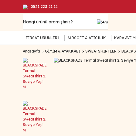
0531 223 21 12
FIRSAT ÜRÜNLERİ
AİRSOFT & ATICILIK
KARA AVI 
Anasayfa
GİYİM & AYAKKABI
SWEATSHIRTLER
BLACKSP