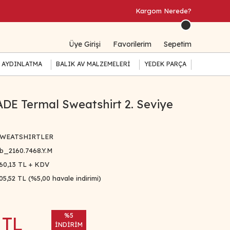
Kargom Nerede?
Üye Girişi
Favorilerim
Sepetim
 AYDINLATMA
BALIK AV MALZEMELERİ
YEDEK PARÇA
E Termal Sweatshirt 2. Seviye
WEATSHIRTLER
b_2160.7468.Y.M
60,13 TL + KDV
05,52 TL (%5,00 havale indirimi)
%5
 TL
İNDİRİM