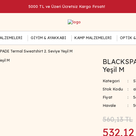
5000 TL ve Üzeri Ücretsiz Kargo Fırsatı!
MALZEMELERİ
GİYİM & AYAKKABI
KAMP MALZEMELERİ
OPTİK &
ADE Termal Sweatshirt 2. Seviye Yeşil M
BLACKSPAD
Yeşil M
Kategori
S
Stok Kodu
a
Fiyat
5
Havale
5
560,13 TL
532,12