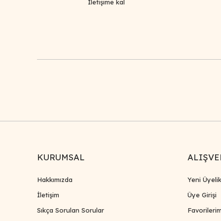
İletişime kal
Bu ürüne benzer farklı alternatifler olmalı.
KURUMSAL
ALIŞVE
Hakkımızda
Yeni Üyeli
İletişim
Üye Girişi
Sıkça Sorulan Sorular
Favorileri