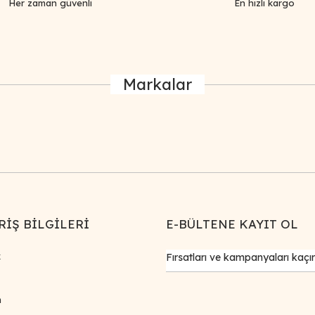
Her zaman güvenli
En hızlı kargo
Markalar
Gönder
RİŞ BİLGİLERİ
E-BÜLTENE KAYIT OL
k
m