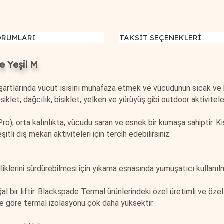
ORUMLARI
TAKSİT SEÇENEKLERİ
 Yeşil M
tlarında vücut ısısını muhafaza etmek ve vücudunun sıcak ve kur
let, dağcılık, bisiklet, yelken ve yürüyüş gibi outdoor aktiviteleri
), orta kalınlıkta, vücudu saran ve esnek bir kumaşa sahiptir. Kıs
itli dış mekan aktiviteleri için tercih edebilirsiniz.
liklerini sürdürebilmesi için yıkama esnasında yumuşatıcı kullanıl
oğal bir liftir. Blackspade Termal ürünlerindeki özel üretimli ve ö
ere göre termal izolasyonu çok daha yüksektir.