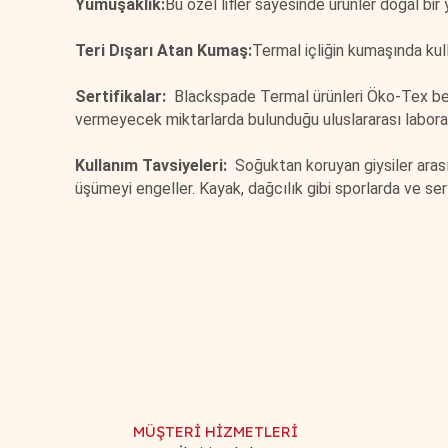
Yumuşaklık:
Bu özel lifler sayesinde ürünler doğal bir
Teri Dışarı Atan Kumaş:
Termal içliğin kumaşında k
Sertifikalar:
Blackspade Termal ürünleri Öko-Tex belg
vermeyecek miktarlarda bulunduğu uluslararası laboratu
Kullanım Tavsiyeleri:
Soğuktan koruyan giysiler arasınd
üşümeyi engeller. Kayak, dağcılık gibi sporlarda ve sert
Bu ürünün fiyat bilgisi, resim, ürün açıklamalarında ve d
Görüş ve önerileriniz için teşekkür ederiz.
Ürün resmi kalitesiz, bozuk veya görüntülenemiyor.
Ürün açıklamasında eksik bilgiler bulunuyor.
Ürün bilgilerinde hatalar bulunuyor.
MÜŞTERİ HİZMETLERİ
Ürün fiyatı diğer sitelerden daha pahalı.