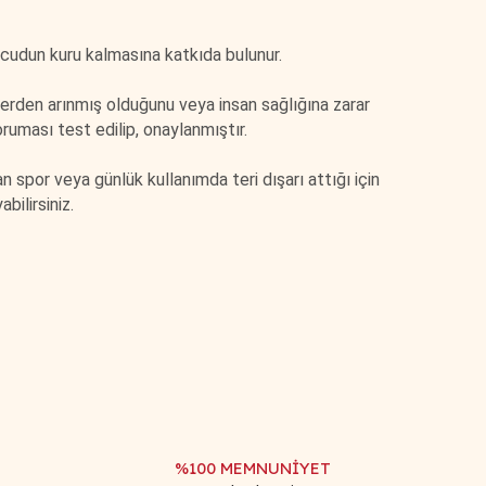
vücudun kuru kalmasına katkıda bulunur.
erden arınmış olduğunu veya insan sağlığına zarar
uması test edilip, onaylanmıştır.
spor veya günlük kullanımda teri dışarı attığı için
abilirsiniz.
afımıza iletebilirsiniz.
%100 MEMNUNİYET