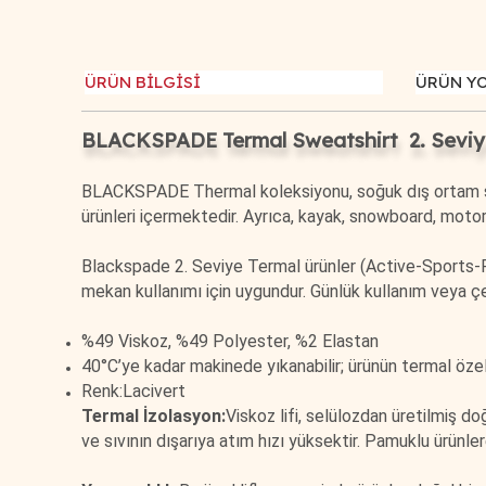
ÜRÜN BİLGİSİ
ÜRÜN Y
BLACKSPADE Termal Sweatshirt 2. Seviye
BLACKSPADE Thermal koleksiyonu, soğuk dış ortam şar
ürünleri içermektedir. Ayrıca, kayak, snowboard, motorsik
Blackspade 2. Seviye Termal ürünler (Active-Sports-Pro
mekan kullanımı için uygundur. Günlük kullanım veya çeş
%49 Viskoz, %49 Polyester, %2 Elastan
40°C’ye kadar makinede yıkanabilir; ürünün termal özel
Renk:Lacivert
Termal İzolasyon:
Viskoz lifi, selülozdan üretilmiş d
ve sıvının dışarıya atım hızı yüksektir. Pamuklu ürünl