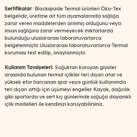
Sertifikalar:
Blackspade Termal ürünleri Öko-Tex
belgelidir, üretime ait tüm aşamalarında sağlığa
zarar veren maddelerden arınmış olduğunu veya
insan sağlığına zarar vermeyecek miktarlarda
bulunduğu uluslararası laboratuvarlarca
belgelenmiştir. Uluslararası laboratuvarlarca Termal
koruması test edilip, onaylanmıştır.
Kullanım Tavsiyeleri:
Soğuktan koruyan giysiler
arasında bulunan termal içlikler teri dışarı atar ve
yüksek efor harcanan spor veya günlük kullanımda
teri dışarı attığı için üşümeyi engeller. Kayak, dağcılık
gibi sporlarda ve sert kış günlerinde soğuğa dayanıklı
içlik modelleri ile kendinizi koruyabilirsiniz.
Bu ürünün fiyat bilgisi, resim, ürün açıklamalarında ve diğer
konularda yetersiz gördüğünüz noktaları öneri formunu
Bu ürüne ilk yorumu siz yapın!
kullanarak tarafımıza iletebilirsiniz.