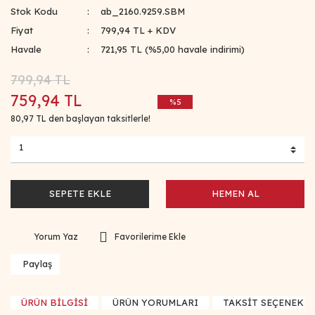
Stok Kodu
ab_2160.9259.SBM
Fiyat
799,94 TL + KDV
Havale
721,95 TL (%5,00 havale indirimi)
799,94 TL
759,94 TL
%5
80,97 TL den başlayan taksitlerle!
SEPETE EKLE
HEMEN AL
Yorum Yaz
Paylaş
ÜRÜN BİLGİSİ
ÜRÜN YORUMLARI
TAKSİT SEÇENEKLE