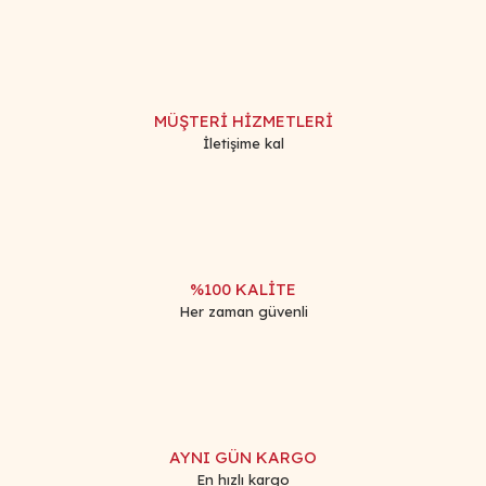
Görüş ve önerileriniz için teşekkür ederiz.
Yorum Yaz
Ürün resmi kalitesiz, bozuk veya görüntülenemiyor.
Ürün açıklamasında eksik bilgiler bulunuyor.
MÜŞTERİ HİZMETLERİ
Ürün bilgilerinde hatalar bulunuyor.
İletişime kal
Ürün fiyatı diğer sitelerden daha pahalı.
Bu ürüne benzer farklı alternatifler olmalı.
%100 KALİTE
Her zaman güvenli
Gönder
AYNI GÜN KARGO
En hızlı kargo