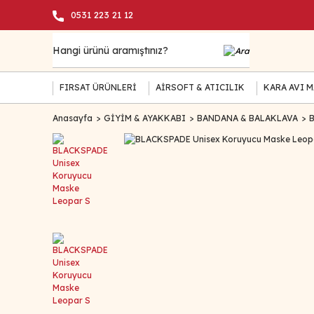
0531 223 21 12
FIRSAT ÜRÜNLERİ
AİRSOFT & ATICILIK
KARA AVI 
Anasayfa
GİYİM & AYAKKABI
BANDANA & BALAKLAVA
B