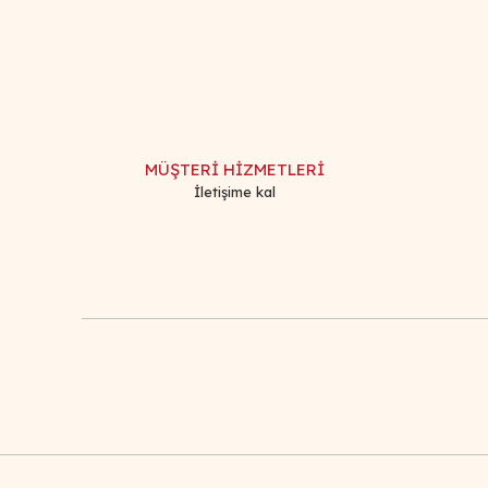
Görüş ve önerileriniz için teşekkür ederiz.
Ürün resmi kalitesiz, bozuk veya görüntülenemiyor.
Ürün açıklamasında eksik bilgiler bulunuyor.
Ürün bilgilerinde hatalar bulunuyor.
MÜŞTERİ HİZMETLERİ
Ürün fiyatı diğer sitelerden daha pahalı.
İletişime kal
Bu ürüne benzer farklı alternatifler olmalı.