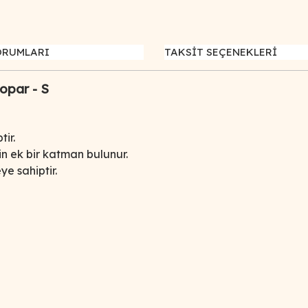
ORUMLARI
TAKSİT SEÇENEKLERİ
par - S
ir.
n ek bir katman bulunur.
ye sahiptir.