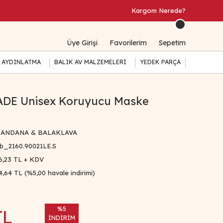
Kargom Nerede?
Üye Girişi
Favorilerim
Sepetim
 AYDINLATMA
BALIK AV MALZEMELERİ
YEDEK PARÇA
DE Unisex Koruyucu Maske
ANDANA & BALAKLAVA
b_2160.90021LE.S
6,23 TL + KDV
4,64 TL (%5,00 havale indirimi)
%5
TL
İNDİRİM