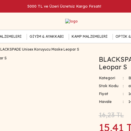
5000 TL ve Üzeri Ücretsiz Kargo Fırsatı!
MALZEMELERİ
GİYİM & AYAKKABI
KAMP MALZEMELERİ
OPTİK &
LACKSPADE Unisex Koruyucu Maske Leopar S
BLACKSPA
Leopar S
Kategori
B
Stok Kodu
a
Fiyat
1
Havale
1
16,23 TL
15,41 