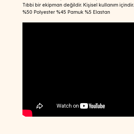
Tıbbi bir ekipman değildir. Kişisel kullanım içindir.
%50 Polyester %45 Pamuk %5 Elastan
Bu ürünün fiyat bilgisi, resim, ürün açıklamalarında ve d