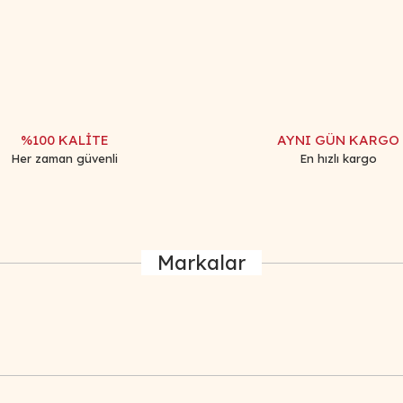
Bu ürüne ilk yorumu siz yapın!
Yorum Yaz
%100 KALİTE
AYNI GÜN KARGO
Her zaman güvenli
En hızlı kargo
Markalar
Gönder