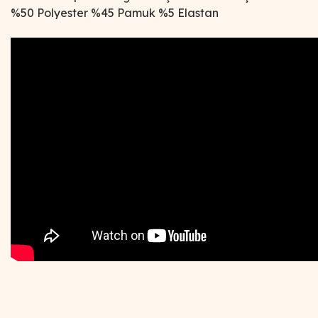
%50 Polyester %45 Pamuk %5 Elastan
Bu ürünün fiyat bilgisi, resim, ürün açıklamalarında ve diğer
konularda yetersiz gördüğünüz noktaları öneri formunu
Bu ürüne ilk yorumu siz yapın!