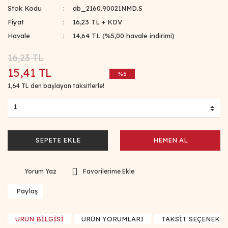
Stok Kodu
ab_2160.90021NMD.S
Fiyat
16,23 TL + KDV
Havale
14,64 TL (%5,00 havale indirimi)
16,23 TL
15,41 TL
%5
1,64 TL den başlayan taksitlerle!
SEPETE EKLE
HEMEN AL
Yorum Yaz
Paylaş
ÜRÜN BİLGİSİ
ÜRÜN YORUMLARI
TAKSİT SEÇENEKLE