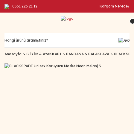
0531 223 21 12
Kargom Nerede?
Anasayfa
GİYİM & AYAKKABI
BANDANA & BALAKLAVA
BLACKSPADE