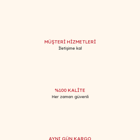
kullanarak tarafımıza iletebilirsiniz.
Görüş ve önerileriniz için teşekkür ederiz.
Yorum Yaz
Ürün resmi kalitesiz, bozuk veya görüntülenemiyor.
Ürün açıklamasında eksik bilgiler bulunuyor.
MÜŞTERİ HİZMETLERİ
Ürün bilgilerinde hatalar bulunuyor.
İletişime kal
Ürün fiyatı diğer sitelerden daha pahalı.
Bu ürüne benzer farklı alternatifler olmalı.
%100 KALİTE
Her zaman güvenli
Gönder
AYNI GÜN KARGO