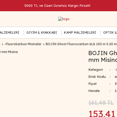
5000 TL ve Üzeri Ücretsiz Kargo Fırsatı!
MALZEMELERİ
GİYİM & AYAKKABI
KAMP MALZEMELERİ
OPTİK &
r
-Fluorokarbon Misinalar
BOJIN Ghost Fluorocarbon 6Lb 100 m 0.20 m
BOJIN Gho
mm Misin
Kategori
-
Stok Kodu
a
Fiyat
3
Havale
1
161,48 TL
153,41