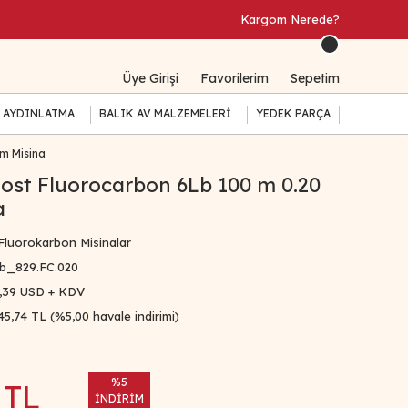
Kargom Nerede?
Üye Girişi
Favorilerim
Sepetim
 AYDINLATMA
BALIK AV MALZEMELERİ
YEDEK PARÇA
m Misina
st Fluorocarbon 6Lb 100 m 0.20
a
Fluorokarbon Misinalar
b_829.FC.020
,39 USD + KDV
45,74 TL (%5,00 havale indirimi)
%5
 TL
İNDİRİM