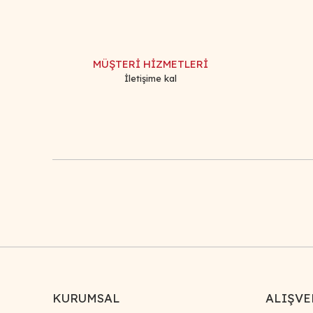
Ürün resmi kalitesiz, bozuk veya görüntülenemiyor.
Ürün açıklamasında eksik bilgiler bulunuyor.
Ürün bilgilerinde hatalar bulunuyor.
MÜŞTERİ HİZMETLERİ
Ürün fiyatı diğer sitelerden daha pahalı.
İletişime kal
Bu ürüne benzer farklı alternatifler olmalı.
KURUMSAL
ALIŞVE