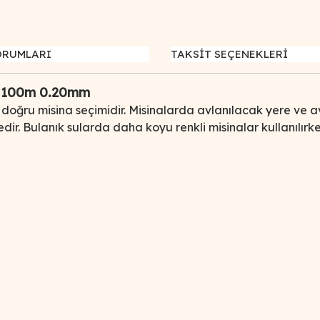
ORUMLARI
TAKSİT SEÇENEKLERİ
b 100m 0.20mm
de doğru misina seçimidir. Misinalarda avlanılacak yere ve av
r. Bulanık sularda daha koyu renkli misinalar kullanılırken
iğer konularda yetersiz gördüğünüz noktaları öneri formunu kullanarak tar
Bu ürüne ilk yorumu siz yapın!