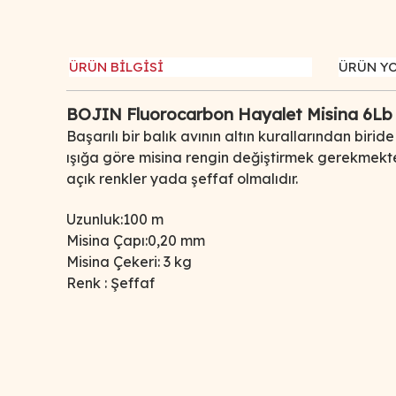
ÜRÜN BİLGİSİ
ÜRÜN Y
BOJIN Fluorocarbon Hayalet Misina 6L
Başarılı bir balık avının altın kurallarından biri
ışığa göre misina rengin değiştirmek gerekmektedi
açık renkler yada şeffaf olmalıdır.
Uzunluk
:
100 m
Misina Çapı
:
0,20 mm
Misina Çekeri
: 3 kg
Renk : Şeffaf
Bu ürünün fiyat bilgisi, resim, ürün açıklamalarında ve d
Görüş ve önerileriniz için teşekkür ederiz.