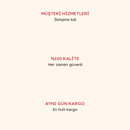
Ürün resmi kalitesiz, bozuk veya görüntülenemiyor.
Ürün açıklamasında eksik bilgiler bulunuyor.
MÜŞTERİ HİZMETLERİ
Ürün bilgilerinde hatalar bulunuyor.
İletişime kal
Ürün fiyatı diğer sitelerden daha pahalı.
Bu ürüne benzer farklı alternatifler olmalı.
%100 KALİTE
Her zaman güvenli
Gönder
AYNI GÜN KARGO
En hızlı kargo