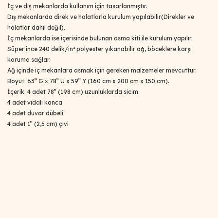
İç ve dış mekanlarda kullanım için tasarlanmıştır.
Dış mekanlarda direk ve halatlarla kurulum yapılabilir(Direkler ve
halatlar dahil değil).
İç mekanlarda ise içerisinde bulunan asma kiti ile kurulum yapılır.
Süper ince 240 delik/in² polyester yıkanabilir ağ, böceklere karşı
koruma sağlar.
Ağ içinde iç mekanlara asmak için gereken malzemeler mevcuttur.
Boyut: 63” G x 78” U x 59” Y (160 cm x 200 cm x 150 cm).
İçerik: 4 adet 78” (198 cm) uzunluklarda sicim
4 adet vidalı kanca
4 adet duvar dübeli
4 adet 1” (2,5 cm) çivi
Bu ürünün fiyat bilgisi, resim, ürün açıklamalarında ve diğer
konularda yetersiz gördüğünüz noktaları öneri formunu
Bu ürüne ilk yorumu siz yapın!
kullanarak tarafımıza iletebilirsiniz.
Görüş ve önerileriniz için teşekkür ederiz.
Yorum Yaz