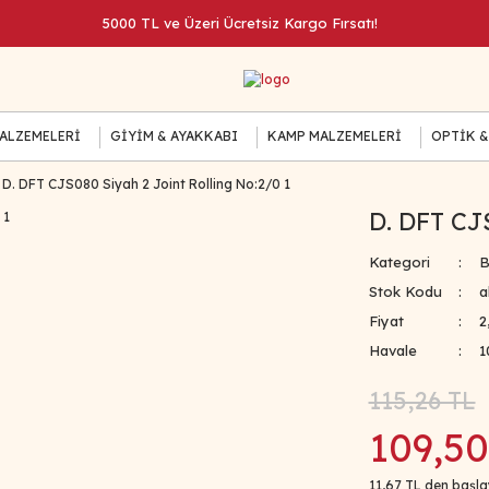
5000 TL ve Üzeri Ücretsiz Kargo Fırsatı!
MALZEMELERİ
GİYİM & AYAKKABI
KAMP MALZEMELERİ
OPTİK &
D. DFT CJS080 Siyah 2 Joint Rolling No:2/0 1
D. DFT CJS
Kategori
B
Stok Kodu
a
Fiyat
2
Havale
1
115,26 TL
109,50
11,67 TL den başlay