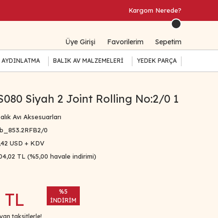
Kargom Nerede?
Üye Girişi
Favorilerim
Sepetim
 AYDINLATMA
BALIK AV MALZEMELERİ
YEDEK PARÇA
080 Siyah 2 Joint Rolling No:2/0 1
alık Avı Aksesuarları
b_853.2RFB2/0
,42 USD + KDV
04,02 TL (%5,00 havale indirimi)
%5
 TL
İNDİRİM
an taksitlerle!