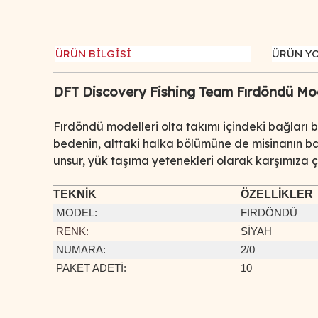
ÜRÜN BİLGİSİ
ÜRÜN Y
DFT Discovery Fishing Team Fırdöndü Mod
Fırdöndü modelleri olta takımı içindeki bağları 
bedenin, alttaki halka bölümüne de misinanın ba
unsur, yük taşıma yetenekleri olarak karşımıza ç
TEKNİK
ÖZELLİKLER
MODEL
:
FIRDÖNDÜ
RENK:
SİYAH
NUMARA:
2/0
PAKET ADETİ:
10