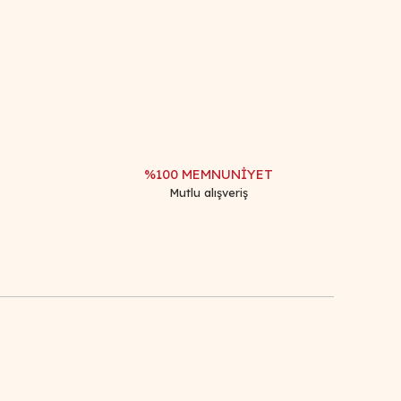
afımıza iletebilirsiniz.
%100 MEMNUNİYET
Mutlu alışveriş