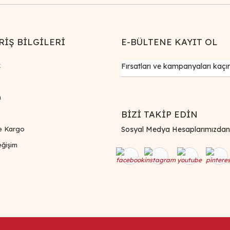
RİŞ BİLGİLERİ
E-BÜLTENE KAYIT OL
k
m
BİZİ TAKİP EDİN
e Kargo
Sosyal Medya Hesaplarımızdan Bi
ğişim