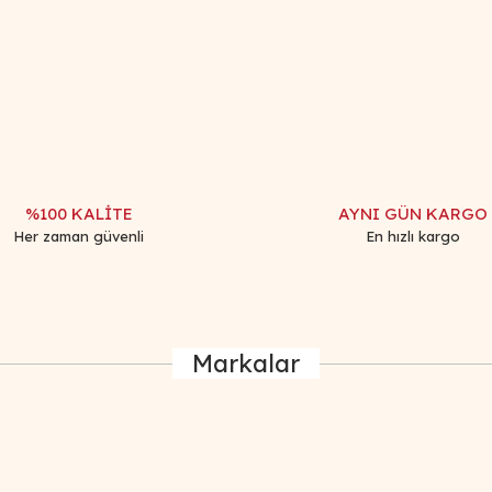
iğer konularda yetersiz gördüğünüz noktaları öneri formunu kullanarak tar
Bu ürüne ilk yorumu siz yapın!
Yorum Yaz
%100 KALİTE
AYNI GÜN KARGO
Her zaman güvenli
En hızlı kargo
Markalar
Gönder