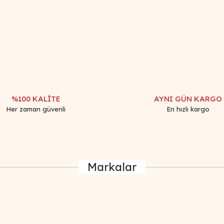
iğer konularda yetersiz gördüğünüz noktaları öneri formunu kullanarak tar
Bu ürüne ilk yorumu siz yapın!
Yorum Yaz
%100 KALİTE
AYNI GÜN KARGO
Her zaman güvenli
En hızlı kargo
Markalar
Gönder