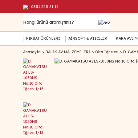
0531 223 21 12
FIRSAT ÜRÜNLERİ
AİRSOFT & ATICILIK
KARA AVI 
Anasayfa
BALIK AV MALZEMELERİ
Olta İğneleri
D. GAMA