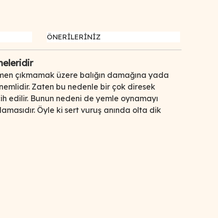
ÖNERİLERİNİZ
eleridir
 ki hemen çıkmamak üzere balığın damağına yada
önemlidir. Zaten bu nedenle bir çok diresek
rcih edilir. Bunun nedeni de yemle oynamayı
amasıdır. Öyle ki sert vuruş anında olta dik