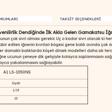
ORUMLARI
TAKSİT SEÇENEKLERİ
üvenilirlik Dendiğinde İlk Akla Gelen Gamakatsu İğn
n ucunun çok sivri olması gerekir. Uç o kadar sivri olacak
 tabir edilen iğnenin kıvrılan bögesi gene balık avında çok 
 ser damaklı balıklarda köşeli dirsek modelleri daha sık te
 iğne ucunun çeneye dik gelişiyle kolayca saplanmasını sağl
ca yakalanmasını sağlayabilir.
A1 LS-1050NS
Siyah
1/15
10