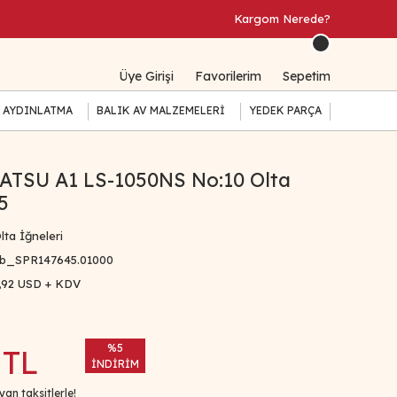
Kargom Nerede?
Üye Girişi
Favorilerim
Sepetim
 AYDINLATMA
BALIK AV MALZEMELERİ
YEDEK PARÇA
TSU A1 LS-1050NS No:10 Olta
5
lta İğneleri
b_SPR147645.01000
,92 USD + KDV
%5
 TL
İNDİRİM
an taksitlerle!