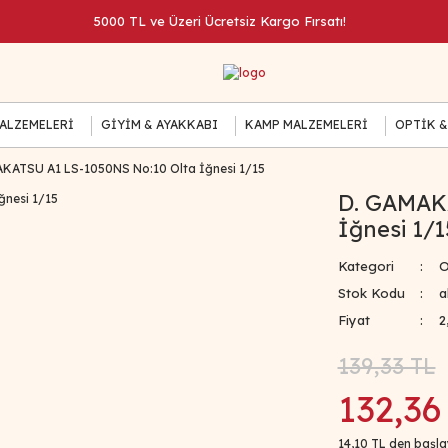
5000 TL ve Üzeri Ücretsiz Kargo Fırsatı!
MALZEMELERİ
GİYİM & AYAKKABI
KAMP MALZEMELERİ
OPTİK &
KATSU A1 LS-1050NS No:10 Olta İğnesi 1/15
D. GAMAKA
İğnesi 1/1
Kategori
O
Stok Kodu
a
Fiyat
2
139,33 TL
132,36
14,10 TL den başlay