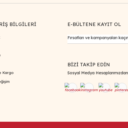
RİŞ BİLGİLERİ
E-BÜLTENE KAYIT OL
k
m
BİZİ TAKİP EDİN
e Kargo
Sosyal Medya Hesaplarımızdan Bi
ğişim