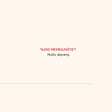
afımıza iletebilirsiniz.
%100 MEMNUNİYET
Mutlu alışveriş