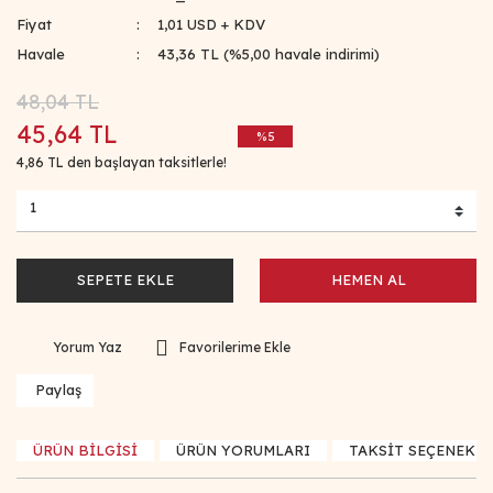
Fiyat
1,01 USD + KDV
Havale
43,36 TL (%5,00 havale indirimi)
48,04 TL
45,64 TL
%5
4,86 TL den başlayan taksitlerle!
SEPETE EKLE
HEMEN AL
Yorum Yaz
Paylaş
ÜRÜN BİLGİSİ
ÜRÜN YORUMLARI
TAKSİT SEÇENEKLE