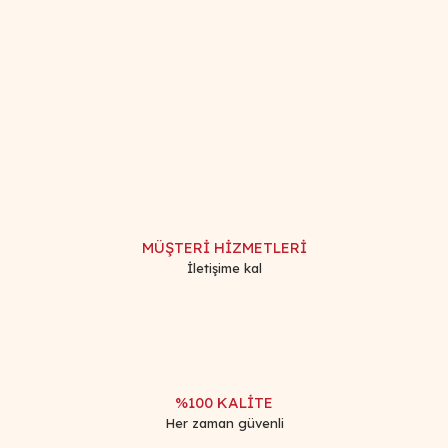
Bu ürünün fiyat bilgisi, resim, ürün açıklamalarında ve diğer
konularda yetersiz gördüğünüz noktaları öneri formunu
Bu ürüne ilk yorumu siz yapın!
kullanarak tarafımıza iletebilirsiniz.
Görüş ve önerileriniz için teşekkür ederiz.
Yorum Yaz
Ürün resmi kalitesiz, bozuk veya görüntülenemiyor.
Ürün açıklamasında eksik bilgiler bulunuyor.
MÜŞTERİ HİZMETLERİ
Ürün bilgilerinde hatalar bulunuyor.
İletişime kal
Ürün fiyatı diğer sitelerden daha pahalı.
Bu ürüne benzer farklı alternatifler olmalı.
%100 KALİTE
Her zaman güvenli