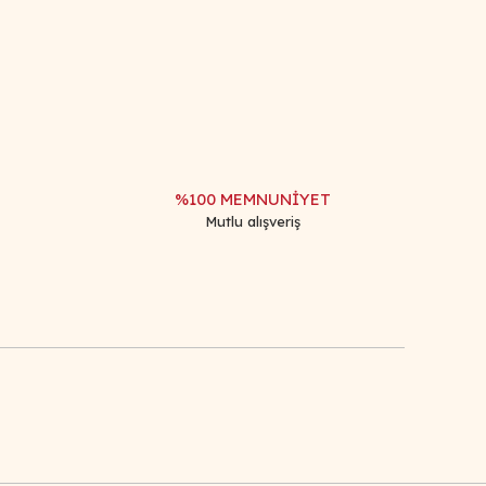
afımıza iletebilirsiniz.
%100 MEMNUNİYET
Mutlu alışveriş