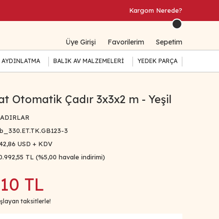
Kargom Nerede?
Üye Girişi
Favorilerim
Sepetim
 AYDINLATMA
BALIK AV MALZEMELERİ
YEDEK PARÇA
t Otomatik Çadır 3x3x2 m - Yeşil
ADIRLAR
b_330.ET.TK.GB123-3
42,86 USD + KDV
0.992,55 TL (%5,00 havale indirimi)
,10 TL
layan taksitlerle!