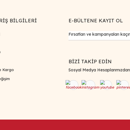
RİŞ BİLGİLERİ
E-BÜLTENE KAYIT OL
k
m
BİZİ TAKİP EDİN
e Kargo
Sosyal Medya Hesaplarımızdan Bi
ğişim