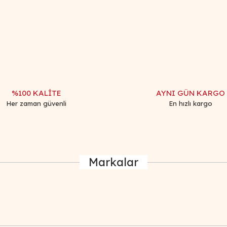
iğer konularda yetersiz gördüğünüz noktaları öneri formunu kullanarak tar
Bu ürüne ilk yorumu siz yapın!
Yorum Yaz
%100 KALİTE
AYNI GÜN KARGO
Her zaman güvenli
En hızlı kargo
Markalar
Gönder