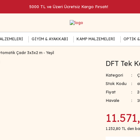
5000 TL ve Üzeri Ücretsiz Kargo Fırsatı!
MALZEMELERİ
GİYİM & AYAKKABI
KAMP MALZEMELERİ
OPTİK &
tomatik Çadır 3x3x2 m - Yeşil
DFT Tek Ka
Kategori
Ç
Stok Kodu
a
Fiyat
2
Havale
1
11.571
1.232,80 TL den baş