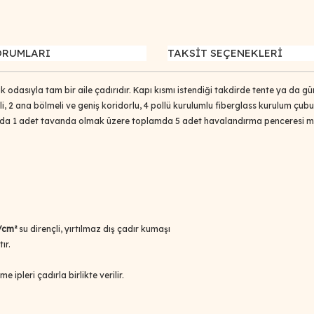
ORUMLARI
TAKSİT SEÇENEKLERİ
ak odasıyla tam bir aile çadırıdır. Kapı kısmı istendiği takdirde tente ya da gü
li, 2 ana bölmeli ve geniş koridorlu, 4 pollü kurulumlu fiberglass kurulum çubu
larda 1 adet tavanda olmak üzere toplamda 5 adet havalandırma penceresi me
cm²
su dirençli, yırtılmaz dış çadır kumaşı
ır.
 ipleri çadırla birlikte verilir.