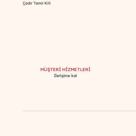
Çadır Tamir Kiti
Bu ürünün fiyat bilgisi, resim, ürün açıklamalarında ve d
Görüş ve önerileriniz için teşekkür ederiz.
Ürün resmi kalitesiz, bozuk veya görüntülenemiyor.
Ürün açıklamasında eksik bilgiler bulunuyor.
Ürün bilgilerinde hatalar bulunuyor.
MÜŞTERİ HİZMETLERİ
Ürün fiyatı diğer sitelerden daha pahalı.
İletişime kal
Bu ürüne benzer farklı alternatifler olmalı.