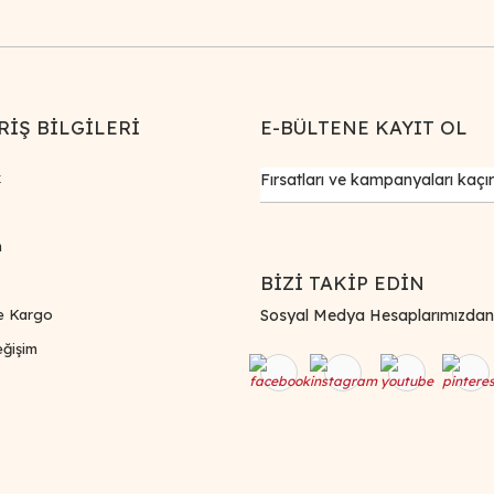
RİŞ BİLGİLERİ
E-BÜLTENE KAYIT OL
k
m
BİZİ TAKİP EDİN
e Kargo
Sosyal Medya Hesaplarımızdan Bi
ğişim