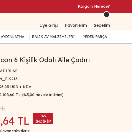
Kargom Nerede?
Üye Girişi
Favorilerim
Sepetim
 AYDINLATMA
BALIK AV MALZEMELERİ
YEDEK PARÇA
con 6 Kişilik Odalı Aile Çadırı
ADIRLAR
h_E-9216
95,83 USD + KDV
0.108,60 TL (%5,00 havale indirimi)
TL
%5
,64 TL
İNDİRİM
layan taksitlerle!