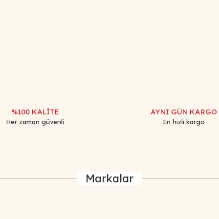
iğer konularda yetersiz gördüğünüz noktaları öneri formunu kullanarak tar
Bu ürüne ilk yorumu siz yapın!
Yorum Yaz
%100 KALİTE
AYNI GÜN KARGO
Her zaman güvenli
En hızlı kargo
Markalar
Gönder