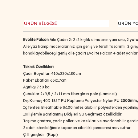
ÜRÜN BİLGİSİ
ÜRÜN Y
Evolite Falcon
Aile Çadırı 2+2+2 kişilik olmasının yanı sıra, 2 yat
Aile yaz kamp maceralarınız için geniş ve ferah tasarımlı, 2 giriş
konaklayabileceği geniş aile çadırı Evolite Falcon 4 adet yan
Teknik Özellikleri
Çadır Boyutları 410x220x180cm
Paket Ebatları 65x17cm
Ağırlığı 7.30 kg.
Çubuklar 2x9,5 / 2x11 mm fiberglass pole (Lamineli)
Dış Kumaş 40D 185T PU Kaplama Polyester Nylon PU
2000mm/
İç tentesi Breathable %100 nefes alabilir polyesterden yapılmışt
Isıl işlemle Bantlanmış Dikişleri Su Geçirmez özelliklidir.
Taşıma çantası, çadır polleri ve kazıkları ve ayarlanabilir gerdirme
2 adet istenildiğinde kapanan cibinlikli penceresi mevcuttur
Çift girişlidir. (Kapı)