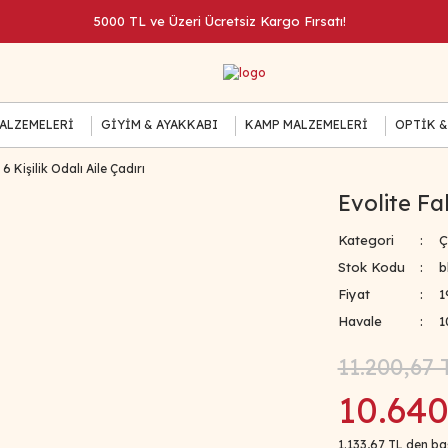
5000 TL ve Üzeri Ücretsiz Kargo Fırsatı!
MALZEMELERİ
GİYİM & AYAKKABI
KAMP MALZEMELERİ
OPTİK &
6 Kişilik Odalı Aile Çadırı
Evolite Fal
Kategori
Ç
Stok Kodu
b
Fiyat
1
Havale
1
11.200,67 
10.640
1.133,67 TL den baş