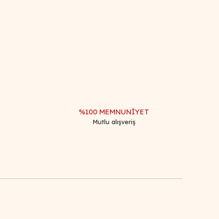
afımıza iletebilirsiniz.
%100 MEMNUNİYET
Mutlu alışveriş