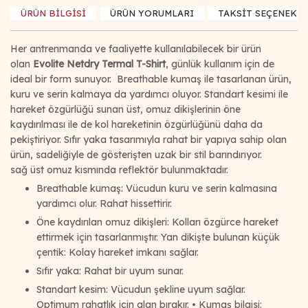
ÜRÜN BİLGİSİ
ÜRÜN YORUMLARI
TAKSİT SEÇENEKLE
Her antrenmanda ve faaliyette kullanılabilecek bir ürün
olan
Evolite Netdry Termal T-Shirt
, günlük kullanım için de
ideal bir form sunuyor. Breathable kumaş ile tasarlanan ürün,
kuru ve serin kalmaya da yardımcı oluyor. Standart kesimi ile
hareket özgürlüğü sunan üst, omuz dikişlerinin öne
kaydırılması ile de kol hareketinin özgürlüğünü daha da
pekiştiriyor. Sıfır yaka tasarımıyla rahat bir yapıya sahip olan
ürün, sadeliğiyle de gösterişten uzak bir stil barındırıyor.
sağ üst omuz kısmında reflektör bulunmaktadır.
Breathable kumaş: Vücudun kuru ve serin kalmasına
yardımcı olur. Rahat hissettirir.
Öne kaydırılan omuz dikişleri: Kolları özgürce hareket
ettirmek için tasarlanmıştır. Yan dikişte bulunan küçük
çentik: Kolay hareket imkanı sağlar.
Sıfır yaka: Rahat bir uyum sunar.
Standart kesim: Vücudun şekline uyum sağlar.
Optimum rahatlık için alan bırakır. • Kumaş bilgisi: