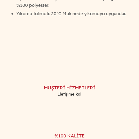
%100 polyester.
Yıkama talimatı: 30ºC Makinede yıkamaya uygundur.
Bu ürünün fiyat bilgisi, resim, ürün açıklamalarında ve diğer
konularda yetersiz gördüğünüz noktaları öneri formunu
Bu ürüne ilk yorumu siz yapın!
kullanarak tarafımıza iletebilirsiniz.
Görüş ve önerileriniz için teşekkür ederiz.
Yorum Yaz
Ürün resmi kalitesiz, bozuk veya görüntülenemiyor.
Ürün açıklamasında eksik bilgiler bulunuyor.
MÜŞTERİ HİZMETLERİ
Ürün bilgilerinde hatalar bulunuyor.
İletişime kal
Ürün fiyatı diğer sitelerden daha pahalı.
Bu ürüne benzer farklı alternatifler olmalı.
%100 KALİTE