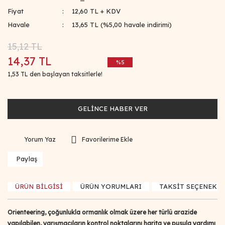
Fiyat
12,60 TL + KDV
Havale
13,65 TL (%5,00 havale indirimi)
15,12 TL
14,37 TL
%5
1,53 TL den başlayan taksitlerle!
GELİNCE HABER VER
Yorum Yaz
Paylaş
ÜRÜN BİLGİSİ
ÜRÜN YORUMLARI
TAKSİT SEÇENEKLE
Orienteering, çoğunlukla ormanlık olmak üzere her türlü arazide
yapılabilen, yarışmacıların kontrol noktalarını harita ve pusula yardımı