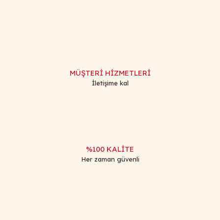
konularda yetersiz gördüğünüz noktaları öneri formunu
Bu ürüne ilk yorumu siz yapın!
kullanarak tarafımıza iletebilirsiniz.
Görüş ve önerileriniz için teşekkür ederiz.
Yorum Yaz
Ürün resmi kalitesiz, bozuk veya görüntülenemiyor.
Ürün açıklamasında eksik bilgiler bulunuyor.
MÜŞTERİ HİZMETLERİ
Ürün bilgilerinde hatalar bulunuyor.
İletişime kal
Ürün fiyatı diğer sitelerden daha pahalı.
Bu ürüne benzer farklı alternatifler olmalı.
%100 KALİTE
Her zaman güvenli
Gönder