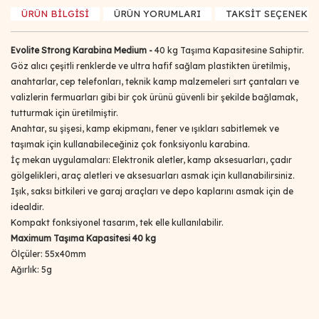
ÜRÜN BİLGİSİ
ÜRÜN YORUMLARI
TAKSİT SEÇENEKLE
Evolite Strong Karabina Medium -
40 kg Taşıma Kapasitesine Sahiptir.
Göz alıcı çeşitli renklerde ve ultra hafif sağlam plastikten üretilmiş,
anahtarlar, cep telefonları, teknik kamp malzemeleri sırt çantaları ve
valizlerin fermuarları gibi bir çok ürünü güvenli bir şekilde bağlamak,
tutturmak için üretilmiştir.
Anahtar, su şişesi, kamp ekipmanı, fener ve ışıkları sabitlemek ve
taşımak için kullanabileceğiniz çok fonksiyonlu karabina.
İç mekan uygulamaları: Elektronik aletler, kamp aksesuarları, çadır
gölgelikleri, araç aletleri ve aksesuarları asmak için kullanabilirsiniz.
Işık, saksı bitkileri ve garaj araçları ve depo kaplarını asmak için de
idealdir.
Kompakt fonksiyonel tasarım, tek elle kullanılabilir.
Maximum Taşıma Kapasitesi 40 kg
Ölçüler: 55x40mm
Ağırlık: 5g
Bu ürünün fiyat bilgisi, resim, ürün açıklamalarında ve diğer