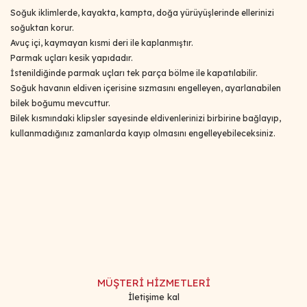
Soğuk iklimlerde, kayakta, kampta, doğa yürüyüşlerinde ellerinizi
soğuktan korur.
Avuç içi, kaymayan kısmi deri ile kaplanmıştır.
Parmak uçları kesik yapıdadır.
İstenildiğinde parmak uçları tek parça bölme ile kapatılabilir.
Soğuk havanın eldiven içerisine sızmasını engelleyen, ayarlanabilen
bilek boğumu mevcuttur.
Bilek kısmındaki klipsler sayesinde eldivenlerinizi birbirine bağlayıp,
kullanmadığınız zamanlarda kayıp olmasını engelleyebileceksiniz.
Bu ürünün fiyat bilgisi, resim, ürün açıklamalarında ve diğer
konularda yetersiz gördüğünüz noktaları öneri formunu
Bu ürüne ilk yorumu siz yapın!
kullanarak tarafımıza iletebilirsiniz.
Görüş ve önerileriniz için teşekkür ederiz.
Yorum Yaz
Ürün resmi kalitesiz, bozuk veya görüntülenemiyor.
Ürün açıklamasında eksik bilgiler bulunuyor.
MÜŞTERİ HİZMETLERİ
Ürün bilgilerinde hatalar bulunuyor.
İletişime kal