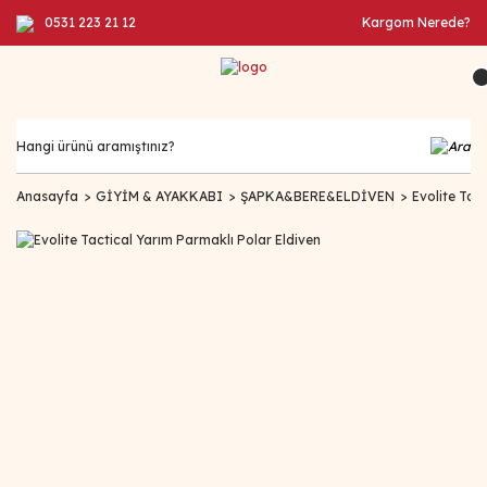
0531 223 21 12
Kargom Nerede?
Anasayfa
GİYİM & AYAKKABI
ŞAPKA&BERE&ELDİVEN
Evolite Tac