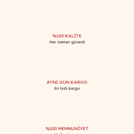
Ürün fiyatı diğer sitelerden daha pahalı.
Bu ürüne benzer farklı alternatifler olmalı.
%100 KALİTE
Her zaman güvenli
Gönder
AYNI GÜN KARGO
En hızlı kargo
%100 MEMNUNİYET