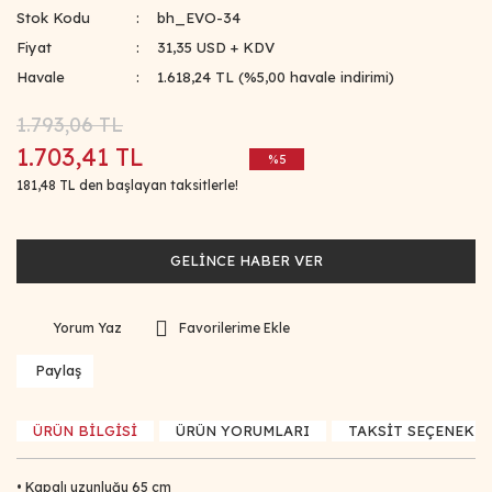
Stok Kodu
bh_EVO-34
Fiyat
31,35 USD + KDV
Havale
1.618,24 TL (%5,00 havale indirimi)
1.793,06 TL
1.703,41 TL
%5
181,48 TL den başlayan taksitlerle!
GELİNCE HABER VER
Yorum Yaz
Paylaş
ÜRÜN BİLGİSİ
ÜRÜN YORUMLARI
TAKSİT SEÇENEKLE
•
Kapalı uzunluğu 65 cm