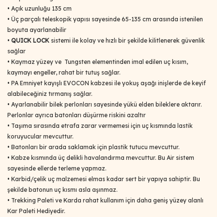
•
Açık uzunluğu 135 cm
•
Üç parçalı teleskopik yapısı sayesinde 65-135 cm arasında istenilen
boyuta ayarlanabilir
•
QUICK LOCK
sistemi ile kolay ve hızlı bir şekilde kilitlenerek güvenlik
sağlar
•
Kaymaz yüzey ve Tungsten elementinden imal edilen uç kısım,
kaymayı engeller, rahat bir tutuş sağlar.
•
PA Emniyet kayışlı EVOCON kabzesi ile yokuş aşağı inişlerde de keyif
alabileceğiniz tırmanış sağlar.
•
Ayarlanabilir bilek perlonları sayesinde yükü elden bileklere aktarır.
Perlonlar ayrıca batonları düşürme riskini azaltır
•
Taşıma sırasında etrafa zarar vermemesi için uç kısmında lastik
koruyucular mevcuttur.
•
Batonları bir arada saklamak için plastik tutucu mevcuttur.
•
Kabze kısmında üç delikli havalandırma mevcuttur. Bu Air sistem
sayesinde ellerde terleme yapmaz.
• Karbid/çelik uç malzemesi elmas kadar sert bir yapıya sahiptir. Bu
şekilde batonun uç kısmı asla aşınmaz.
•
Trekking Paleti ve Karda rahat kullanım için daha geniş yüzey alanlı
Kar Paleti Hediyedir.