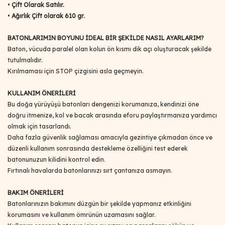
•
Çift Olarak Satılır.
•
Ağırlık Çift olarak 610 gr.
BATONLARIMIN BOYUNU İDEAL BİR ŞEKİLDE NASIL AYARLARIM?
Baton, vücuda paralel olan kolun ön kısmı dik açı oluşturacak şekilde
tutulmalıdır.
Kırılmaması için STOP çizgisini asla geçmeyin.
KULLANIM ÖNERİLERİ
Bu doğa yürüyüşü batonları dengenizi korumanıza, kendinizi öne
doğru itmenize, kol ve bacak arasında eforu paylaştırmanıza yardımcı
olmak için tasarlandı.
Daha fazla güvenlik sağlaması amacıyla gezintiye çıkmadan önce ve
düzenli kullanım sonrasında destekleme özelliğini test ederek
batonunuzun kilidini kontrol edin.
Fırtınalı havalarda batonlarınızı sırt çantanıza asmayın.
BAKIM ÖNERİLERİ
Batonlarınızın bakımını düzgün bir şekilde yapmanız etkinliğini
korumasını ve kullanım ömrünün uzamasını sağlar.