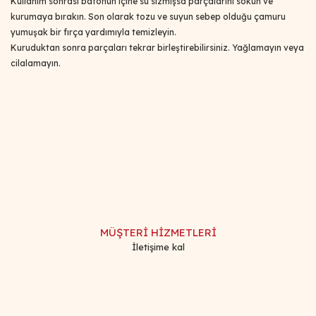
Kullanım sonrası batonun içine su sızmışsa parçalarını sökün ve
kurumaya bırakın. Son olarak tozu ve suyun sebep olduğu çamuru
yumuşak bir fırça yardımıyla temizleyin.
Kuruduktan sonra parçaları tekrar birleştirebilirsiniz. Yağlamayın veya
cilalamayın.
Bu ürünün fiyat bilgisi, resim, ürün açıklamalarında ve diğer
konularda yetersiz gördüğünüz noktaları öneri formunu
Bu ürüne ilk yorumu siz yapın!
kullanarak tarafımıza iletebilirsiniz.
Görüş ve önerileriniz için teşekkür ederiz.
Yorum Yaz
Ürün resmi kalitesiz, bozuk veya görüntülenemiyor.
Ürün açıklamasında eksik bilgiler bulunuyor.
MÜŞTERİ HİZMETLERİ
Ürün bilgilerinde hatalar bulunuyor.
İletişime kal
Ürün fiyatı diğer sitelerden daha pahalı.
Bu ürüne benzer farklı alternatifler olmalı.