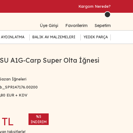
Kargom Nerede?
Üye Girişi
Favorilerim
Sepetim
 AYDINLATMA
BALIK AV MALZEMELERİ
YEDEK PARÇA
U A1G-Carp Super Olta İğnesi
Sazan İğneleri
b_SPR147176.00200
,80 EUR + KDV
%5
 TL
İNDİRİM
an taksitlerle!