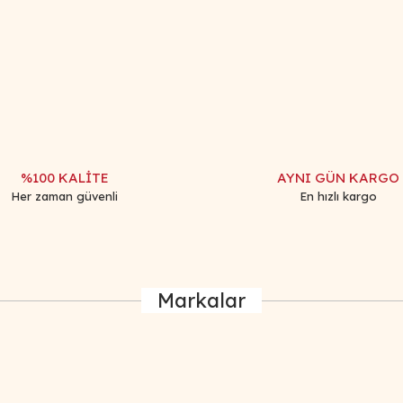
iğer konularda yetersiz gördüğünüz noktaları öneri formunu kullanarak tar
Bu ürüne ilk yorumu siz yapın!
Yorum Yaz
%100 KALİTE
AYNI GÜN KARGO
Her zaman güvenli
En hızlı kargo
Markalar
Gönder