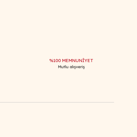
afımıza iletebilirsiniz.
%100 MEMNUNİYET
Mutlu alışveriş