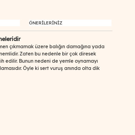
ÖNERİLERİNİZ
eleridir
 ki hemen çıkmamak üzere balığın damağına yada
önemlidir. Zaten bu nedenle bir çok diresek
rcih edilir. Bunun nedeni de yemle oynamayı
amasıdır. Öyle ki sert vuruş anında olta dik