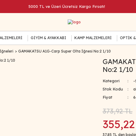
5000 TL ve Üzeri Ücretsiz Kargo Fırsatı!
MALZEMELERİ
GİYİM & AYAKKABI
KAMP MALZEMELERİ
OPTİK &
İğneleri
GAMAKATSU A1G-Carp Super Olta İğnesi No:2 1/10
GAMAKATS
No:2 1/10
Kategori
-
Stok Kodu
a
Fiyat
6
373,92 TL
355,22
37,85 TL den başlay