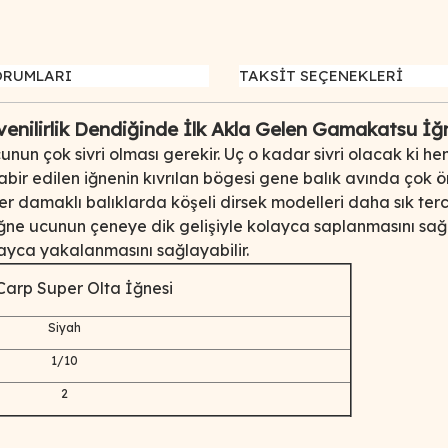
ORUMLARI
TAKSİT SEÇENEKLERİ
üvenilirlik Dendiğinde İlk Akla Gelen Gamakatsu İğn
n ucunun çok sivri olması gerekir. Uç o kadar sivri olacak
 tabir edilen iğnenin kıvrılan bögesi gene balık avında çok 
 ser damaklı balıklarda köşeli dirsek modelleri daha sık te
 iğne ucunun çeneye dik gelişiyle kolayca saplanmasını sağl
ca yakalanmasını sağlayabilir.
arp Super Olta İğnesi
Siyah
1/10
2