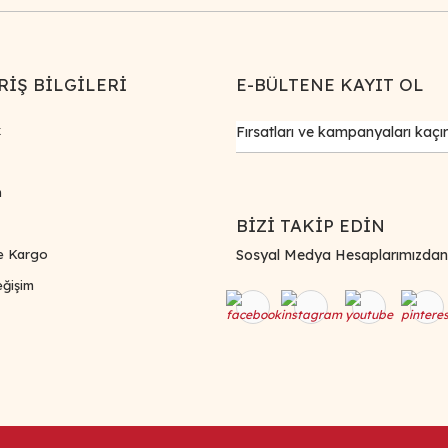
RİŞ BİLGİLERİ
E-BÜLTENE KAYIT OL
k
m
BİZİ TAKİP EDİN
e Kargo
Sosyal Medya Hesaplarımızdan Bi
ğişim