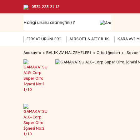
0531 223 21 12
FIRSAT ÜRÜNLERİ
AİRSOFT & ATICILIK
KARA AVI 
Anasayfa
BALIK AV MALZEMELERİ
Olta İğneleri
-Sazan 