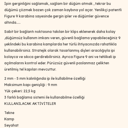
İpin gerginliğini sağlamak, sağlam bir düğüm atmak , tekrar bu
düğümü çözmek bazen çok zaman kaybına yol açar. Yenilikçi patentli
Figure 9 karabina sayesinde gergin ipler ve düğümler güvence
altında.....
Sabit bir bağlantı noktasına takılan bir klips eklenerek daha kolay
,düğümsüz kullanım imkanı veren, güvenli bağlama yapabileceğiniz 9
şeklindeki bu karabina kamplarda her türlü ihtiyacınızda rahatlıkla
kullanabilirsiniz. Stratejik olarak tasarlanmış dişleri aracılığıyla ipi
kolayca ve sıkıca gerdirebilirsiniz. Ayrıca Figure 9 ani ve tehlikeli ip
açılmalarını kontrol eder. Pürüzsüz güvenli paslanmaz çelikten
üretilmiş tel kapıları mevcuttur.
2 mm - 5 mm kalınlığında ip ile kullabilme özelliği
Maksimum kapı genişliği : 9 mm
Yük çekeri: 22,5 kg
3 farklı bağlama sistemi ile kullanabilme özelliği
KULLANILACAK AKTİVİTELER
Tekne
Kamp
Seyahat