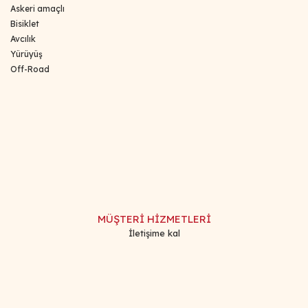
Askeri amaçlı
Bisiklet
Avcılık
Yürüyüş
Off-Road
Bu ürünün fiyat bilgisi, resim, ürün açıklamalarında ve diğer
konularda yetersiz gördüğünüz noktaları öneri formunu
Bu ürüne ilk yorumu siz yapın!
kullanarak tarafımıza iletebilirsiniz.
Görüş ve önerileriniz için teşekkür ederiz.
Yorum Yaz
Ürün resmi kalitesiz, bozuk veya görüntülenemiyor.
Ürün açıklamasında eksik bilgiler bulunuyor.
MÜŞTERİ HİZMETLERİ
Ürün bilgilerinde hatalar bulunuyor.
İletişime kal
Ürün fiyatı diğer sitelerden daha pahalı.
Bu ürüne benzer farklı alternatifler olmalı.