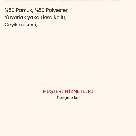
%50 Pamuk, %50 Polyester,
Yuvarlak yakalı kısa kollu,
Geyik desenli,
Bu ürünün fiyat bilgisi, resim, ürün açıklamalarında ve diğer
konularda yetersiz gördüğünüz noktaları öneri formunu
Bu ürüne ilk yorumu siz yapın!
kullanarak tarafımıza iletebilirsiniz.
Görüş ve önerileriniz için teşekkür ederiz.
Yorum Yaz
Ürün resmi kalitesiz, bozuk veya görüntülenemiyor.
Ürün açıklamasında eksik bilgiler bulunuyor.
MÜŞTERİ HİZMETLERİ
Ürün bilgilerinde hatalar bulunuyor.
İletişime kal
Ürün fiyatı diğer sitelerden daha pahalı.
Bu ürüne benzer farklı alternatifler olmalı.