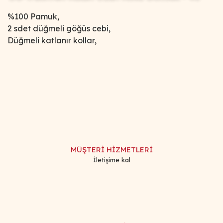
%100 Pamuk,
2 sdet düğmeli göğüs cebi,
Düğmeli katlanır kollar,
Bu ürünün fiyat bilgisi, resim, ürün açıklamalarında ve diğer
konularda yetersiz gördüğünüz noktaları öneri formunu
Bu ürüne ilk yorumu siz yapın!
kullanarak tarafımıza iletebilirsiniz.
Görüş ve önerileriniz için teşekkür ederiz.
Yorum Yaz
Ürün resmi kalitesiz, bozuk veya görüntülenemiyor.
Ürün açıklamasında eksik bilgiler bulunuyor.
MÜŞTERİ HİZMETLERİ
Ürün bilgilerinde hatalar bulunuyor.
İletişime kal
Ürün fiyatı diğer sitelerden daha pahalı.
Bu ürüne benzer farklı alternatifler olmalı.