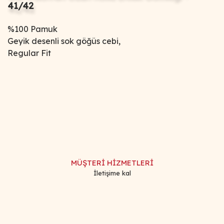
41/42
%100 Pamuk
Geyik desenli sok göğüs cebi,
Regular Fit
Bu ürünün fiyat bilgisi, resim, ürün açıklamalarında ve diğer
konularda yetersiz gördüğünüz noktaları öneri formunu
Bu ürüne ilk yorumu siz yapın!
kullanarak tarafımıza iletebilirsiniz.
Görüş ve önerileriniz için teşekkür ederiz.
Yorum Yaz
Ürün resmi kalitesiz, bozuk veya görüntülenemiyor.
Ürün açıklamasında eksik bilgiler bulunuyor.
MÜŞTERİ HİZMETLERİ
Ürün bilgilerinde hatalar bulunuyor.
İletişime kal
Ürün fiyatı diğer sitelerden daha pahalı.
Bu ürüne benzer farklı alternatifler olmalı.