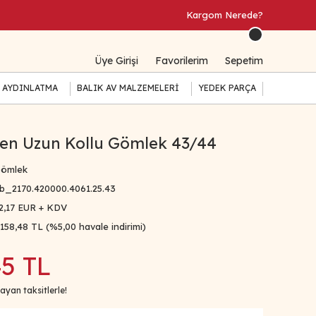
Kargom Nerede?
Üye Girişi
Favorilerim
Sepetim
 AYDINLATMA
BALIK AV MALZEMELERİ
YEDEK PARÇA
en Uzun Kollu Gömlek 43/44
ömlek
b_2170.420000.4061.25.43
2,17 EUR + KDV
.158,48 TL (%5,00 havale indirimi)
45 TL
ayan taksitlerle!