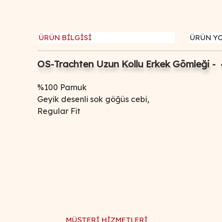
ÜRÜN BİLGİSİ
ÜRÜN Y
OS-Trachten Uzun Kollu Erkek Gömleği -
%100 Pamuk
Geyik desenli sok göğüs cebi,
Regular Fit
Bu ürünün fiyat bilgisi, resim, ürün açıklamalarında ve d
Görüş ve önerileriniz için teşekkür ederiz.
Ürün resmi kalitesiz, bozuk veya görüntülenemiyor.
Ürün açıklamasında eksik bilgiler bulunuyor.
Ürün bilgilerinde hatalar bulunuyor.
MÜŞTERİ HİZMETLERİ