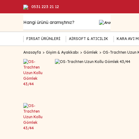
0531 223 21 12
FIRSAT ÜRÜNLERİ
AİRSOFT & ATICILIK
KARA AVI 
Anasayfa
Giyim & Ayakkabı
Gömlek
OS-Trachten Uzun K