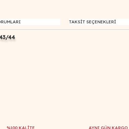
ORUMLARI
TAKSİT SEÇENEKLERİ
 43/44
iğer konularda yetersiz gördüğünüz noktaları öneri formunu kullanarak tar
Bu ürüne ilk yorumu siz yapın!
Yorum Yaz
%100 KALİTE
AYNI GÜN KARGO