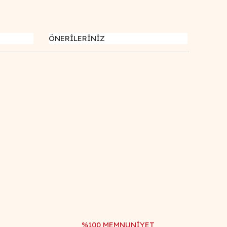
ÖNERİLERİNİZ
afımıza iletebilirsiniz.
%100 MEMNUNİYET