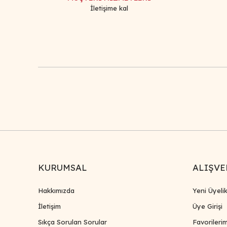
Ürün fiyatı diğer sitelerden daha pahalı.
İletişime kal
Bu ürüne benzer farklı alternatifler olmalı.
KURUMSAL
ALIŞVE
Hakkımızda
Yeni Üyeli
İletişim
Üye Girişi
Sıkça Sorulan Sorular
Favorileri