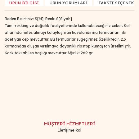
ÜRÜN BİLGİSİ
ÜRÜN YORUMLARI
TAKSİT SEÇENEKLE
Beden Belirtiniz: S[M]; Renk: S[Siyah]
Tüm trekking ve dağcılık faaliyetlerinde kullanabileceğiniz ceket. Kol
atlarında nefes almayı kolaylaştıran havalandırma fermuarları , iki
adet yan cep mevcuttur. Bu fermuarlar sugeçirmez özelliktedir. 2,5
katmandan oluşan yırtılmaya dayanıklı ripstop kumaştan üretilmiştir.
Kask takılabilen başlığı mevcuttur.Ağırlık: 269 gr
Bu ürünün fiyat bilgisi, resim, ürün açıklamalarında ve diğer
konularda yetersiz gördüğünüz noktaları öneri formunu
Bu ürüne ilk yorumu siz yapın!
kullanarak tarafımıza iletebilirsiniz.
Görüş ve önerileriniz için teşekkür ederiz.
Yorum Yaz
Ürün resmi kalitesiz, bozuk veya görüntülenemiyor.
Ürün açıklamasında eksik bilgiler bulunuyor.
MÜŞTERİ HİZMETLERİ
Ürün bilgilerinde hatalar bulunuyor.
İletişime kal