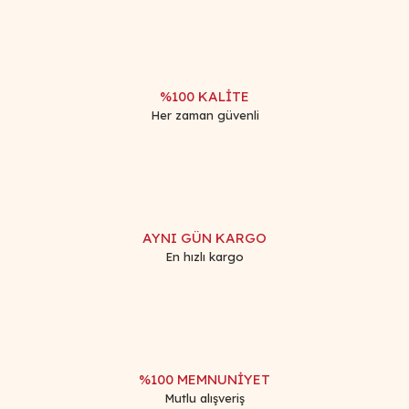
Ürün fiyatı diğer sitelerden daha pahalı.
Bu ürüne benzer farklı alternatifler olmalı.
%100 KALİTE
Her zaman güvenli
Gönder
AYNI GÜN KARGO
En hızlı kargo
%100 MEMNUNİYET
Mutlu alışveriş