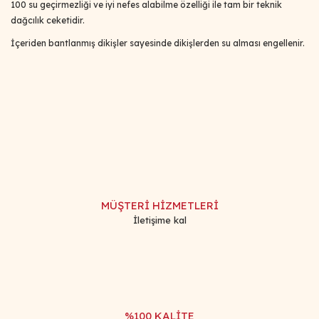
100 su geçirmezliği ve iyi nefes alabilme özelliği ile tam bir teknik
dağcılık ceketidir.
İçeriden bantlanmış dikişler sayesinde dikişlerden su alması engellenir.
Bu ürünün fiyat bilgisi, resim, ürün açıklamalarında ve diğer
konularda yetersiz gördüğünüz noktaları öneri formunu
Bu ürüne ilk yorumu siz yapın!
kullanarak tarafımıza iletebilirsiniz.
Görüş ve önerileriniz için teşekkür ederiz.
Yorum Yaz
Ürün resmi kalitesiz, bozuk veya görüntülenemiyor.
Ürün açıklamasında eksik bilgiler bulunuyor.
MÜŞTERİ HİZMETLERİ
Ürün bilgilerinde hatalar bulunuyor.
İletişime kal
Ürün fiyatı diğer sitelerden daha pahalı.
Bu ürüne benzer farklı alternatifler olmalı.
%100 KALİTE