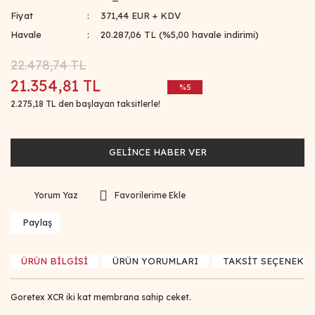
Fiyat
371,44 EUR + KDV
Havale
20.287,06 TL (%5,00 havale indirimi)
22.478,74 TL
21.354,81 TL
%5
2.275,18 TL den başlayan taksitlerle!
GELİNCE HABER VER
Yorum Yaz
Paylaş
ÜRÜN BİLGİSİ
ÜRÜN YORUMLARI
TAKSİT SEÇENEKLE
Goretex XCR iki kat membrana sahip ceket.