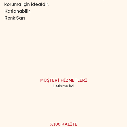
koruma için idealdir.
Katlanabilir.
Renk:Sarı
Bu ürünün fiyat bilgisi, resim, ürün açıklamalarında ve diğer
konularda yetersiz gördüğünüz noktaları öneri formunu
Bu ürüne ilk yorumu siz yapın!
kullanarak tarafımıza iletebilirsiniz.
Görüş ve önerileriniz için teşekkür ederiz.
Yorum Yaz
Ürün resmi kalitesiz, bozuk veya görüntülenemiyor.
Ürün açıklamasında eksik bilgiler bulunuyor.
MÜŞTERİ HİZMETLERİ
Ürün bilgilerinde hatalar bulunuyor.
İletişime kal
Ürün fiyatı diğer sitelerden daha pahalı.
Bu ürüne benzer farklı alternatifler olmalı.
%100 KALİTE