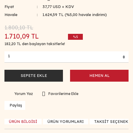
Fiyat
37,77 USD + KDV
Havale
1.624,59 TL (%5,00 havale indirimi)
1.800,10 TL
1.710,09 TL
%5
182,20 TL den başlayan taksitlerle!
SEPETE EKLE
HEMEN AL
Yorum Yaz
Paylaş
ÜRÜN BİLGİSİ
ÜRÜN YORUMLARI
TAKSİT SEÇENEKLE