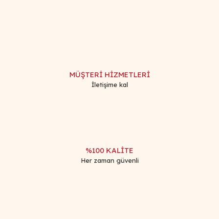
konularda yetersiz gördüğünüz noktaları öneri formunu
Bu ürüne ilk yorumu siz yapın!
kullanarak tarafımıza iletebilirsiniz.
Görüş ve önerileriniz için teşekkür ederiz.
Yorum Yaz
Ürün resmi kalitesiz, bozuk veya görüntülenemiyor.
Ürün açıklamasında eksik bilgiler bulunuyor.
MÜŞTERİ HİZMETLERİ
Ürün bilgilerinde hatalar bulunuyor.
İletişime kal
Ürün fiyatı diğer sitelerden daha pahalı.
Bu ürüne benzer farklı alternatifler olmalı.
%100 KALİTE
Her zaman güvenli
Gönder