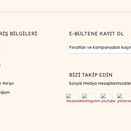
RİŞ BİLGİLERİ
E-BÜLTENE KAYIT OL
k
m
BİZİ TAKİP EDİN
e Kargo
Sosyal Medya Hesaplarımızdan Bi
ğişim