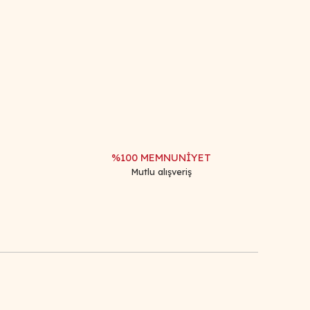
afımıza iletebilirsiniz.
%100 MEMNUNİYET
Mutlu alışveriş