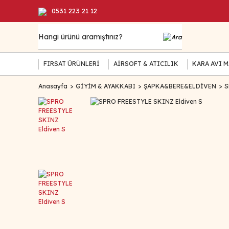
0531 223 21 12
FIRSAT ÜRÜNLERİ
AİRSOFT & ATICILIK
KARA AVI 
Anasayfa
GİYİM & AYAKKABI
ŞAPKA&BERE&ELDİVEN
S