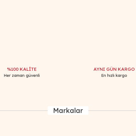
iğer konularda yetersiz gördüğünüz noktaları öneri formunu kullanarak tar
Bu ürüne ilk yorumu siz yapın!
Yorum Yaz
%100 KALİTE
AYNI GÜN KARGO
Her zaman güvenli
En hızlı kargo
Markalar
Gönder