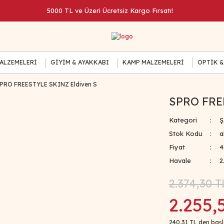
5000 TL ve Üzeri Ücretsiz Kargo Fırsatı!
MALZEMELERİ
GİYİM & AYAKKABI
KAMP MALZEMELERİ
OPTİK &
PRO FREESTYLE SKINZ Eldiven S
SPRO FRE
Kategori
Ş
Stok Kodu
a
Fiyat
4
Havale
2
2.374,30 T
2.255,
240,31 TL den başl