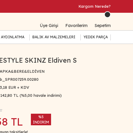
Kargom Nerede?
Üye Girişi
Favorilerim
Sepetim
 AYDINLATMA
BALIK AV MALZEMELERİ
YEDEK PARÇA
ESTYLE SKINZ Eldiven S
APKA&BERE&ELDİVEN
b_SPR007259.00280
3,18 EUR + KDV
.142,80 TL (%5,00 havale indirimi)
L
%5
58 TL
İNDİRİM
ayan taksitlerle!