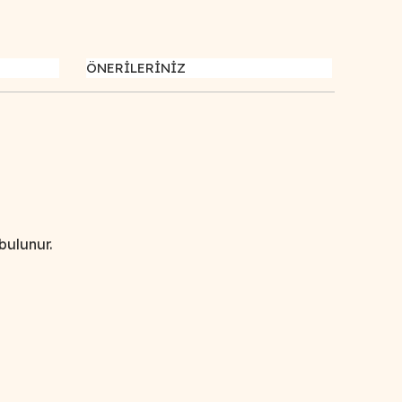
ÖNERİLERİNİZ
bulunur.
afımıza iletebilirsiniz.