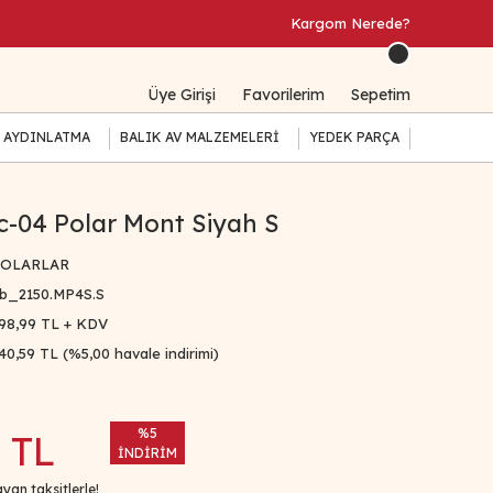
Kargom Nerede?
Üye Girişi
Favorilerim
Sepetim
 AYDINLATMA
BALIK AV MALZEMELERİ
YEDEK PARÇA
c-04 Polar Mont Siyah S
OLARLAR
b_2150.MP4S.S
98,99 TL + KDV
40,59 TL (%5,00 havale indirimi)
%5
 TL
İNDİRİM
yan taksitlerle!