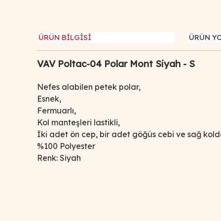
ÜRÜN BİLGİSİ
ÜRÜN Y
VAV Poltac-04 Polar Mont Siyah - S
Nefes alabilen petek polar,
Esnek,
Fermuarlı,
Kol manteşleri lastikli,
İki adet ön cep, bir adet göğüs cebi ve sağ kol
%100 Polyester
Renk: Siyah
Bu ürünün fiyat bilgisi, resim, ürün açıklamalarında ve d
Görüş ve önerileriniz için teşekkür ederiz.