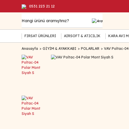
0531 223 21 12
FIRSAT ÜRÜNLERİ
AİRSOFT & ATICILIK
KARA AVI 
Anasayfa
GİYİM & AYAKKABI
POLARLAR
VAV Poltac-04