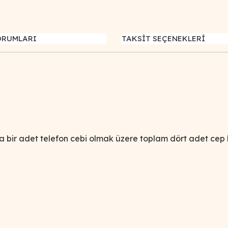
ORUMLARI
TAKSİT SEÇENEKLERİ
da bir adet telefon cebi olmak üzere toplam dört adet cep 
iğer konularda yetersiz gördüğünüz noktaları öneri formunu kullanarak tar
Bu ürüne ilk yorumu siz yapın!