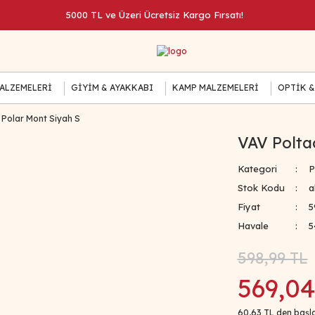
5000 TL ve Üzeri Ücretsiz Kargo Fırsatı!
MALZEMELERİ
GİYİM & AYAKKABI
KAMP MALZEMELERİ
OPTİK &
 Polar Mont Siyah S
VAV Polta
Kategori
P
Stok Kodu
a
Fiyat
5
Havale
5
598,99 TL
569,04
60,63 TL den başla