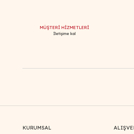
Ürün resmi kalitesiz, bozuk veya görüntülenemiyor.
Ürün açıklamasında eksik bilgiler bulunuyor.
Ürün bilgilerinde hatalar bulunuyor.
MÜŞTERİ HİZMETLERİ
Ürün fiyatı diğer sitelerden daha pahalı.
İletişime kal
Bu ürüne benzer farklı alternatifler olmalı.
KURUMSAL
ALIŞVE