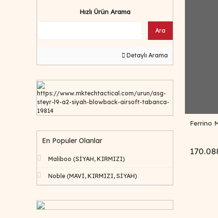
Hızlı Ürün Arama
Ara
Detaylı Arama
https://www.mktechtactical.com/urun/asg-
steyr-l9-a2-siyah-blowback-airsoft-tabanca-
19814
Ferrino 
En Populer Olanlar
170.08
Maliboo (SİYAH, KIRMIZI)
Noble (MAVİ, KIRMIZI, SİYAH)