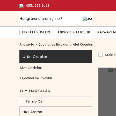
0531 223 21 12
FIRSAT ÜRÜNLERİ
AİRSOFT & ATICILIK
KARA AVI 
Anasayfa
Çadırlar ve Bivaklar
Afet Çadırları
Stoktak
Ürün Grupları
Afet Çadırları
Çadırlar ve Bivaklar
TÜM MARKALAR
Ferrino (2)
Hızlı Arama