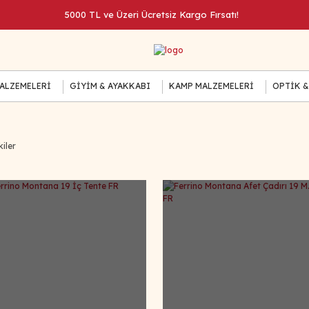
5000 TL ve Üzeri Ücretsiz Kargo Fırsatı!
MALZEMELERİ
GİYİM & AYAKKABI
KAMP MALZEMELERİ
OPTİK &
iler