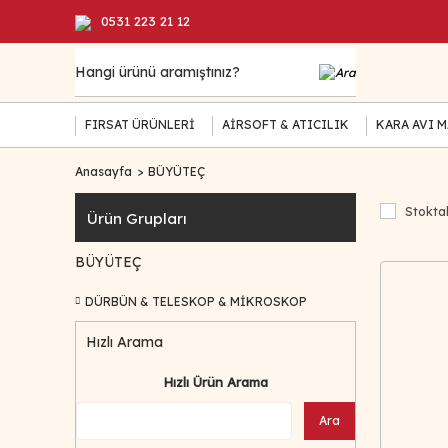
0531 223 21 12
FIRSAT ÜRÜNLERİ
AİRSOFT & ATICILIK
KARA AVI 
Anasayfa
BÜYÜTEÇ
Stoktak
Ürün Grupları
BÜYÜTEÇ
DÜRBÜN & TELESKOP & MİKROSKOP
Hızlı Arama
Hızlı Ürün Arama
Ara