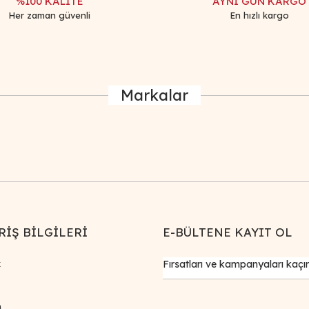
%100 KALİTE
AYNI GÜN KARGO
Her zaman güvenli
En hızlı kargo
Markalar
RİŞ BİLGİLERİ
E-BÜLTENE KAYIT OL
k
m