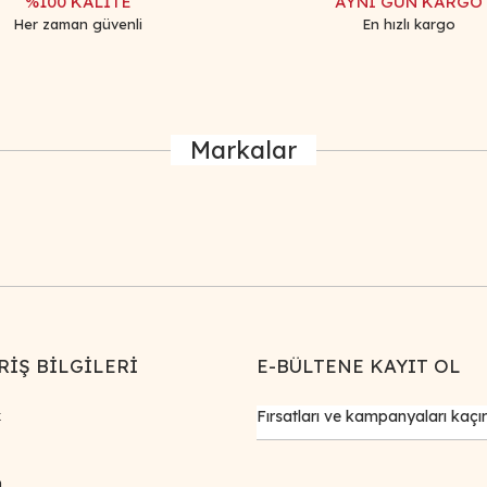
%100 KALİTE
AYNI GÜN KARGO
Her zaman güvenli
En hızlı kargo
Markalar
RİŞ BİLGİLERİ
E-BÜLTENE KAYIT OL
k
m