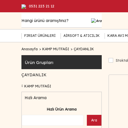
0531 223 21 12
FIRSAT ÜRÜNLERİ
AİRSOFT & ATICILIK
KARA AVI 
Anasayfa
KAMP MUTFAĞI
ÇAYDANLIK
Stoktak
Ürün Grupları
ÇAYDANLIK
KAMP MUTFAĞI
Hızlı Arama
Hızlı Ürün Arama
Ara