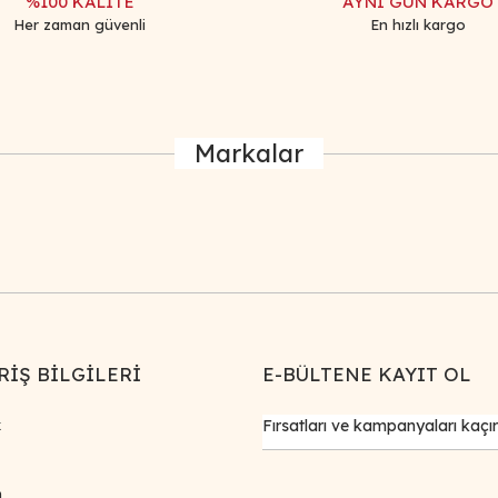
%100 KALİTE
AYNI GÜN KARGO
Her zaman güvenli
En hızlı kargo
Markalar
RİŞ BİLGİLERİ
E-BÜLTENE KAYIT OL
k
m