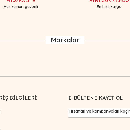
%100 KALİTE
AYNI GÜN KARGO
Her zaman güvenli
En hızlı kargo
Markalar
RİŞ BİLGİLERİ
E-BÜLTENE KAYIT OL
k
m