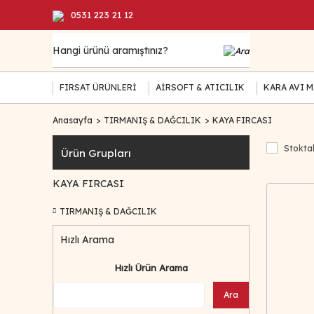
0531 223 21 12
FIRSAT ÜRÜNLERİ
AİRSOFT & ATICILIK
KARA AVI 
Anasayfa
TIRMANIŞ & DAĞCILIK
KAYA FIRCASI
Stoktak
Ürün Grupları
KAYA FIRCASI
TIRMANIŞ & DAĞCILIK
Hızlı Arama
Hızlı Ürün Arama
Ara