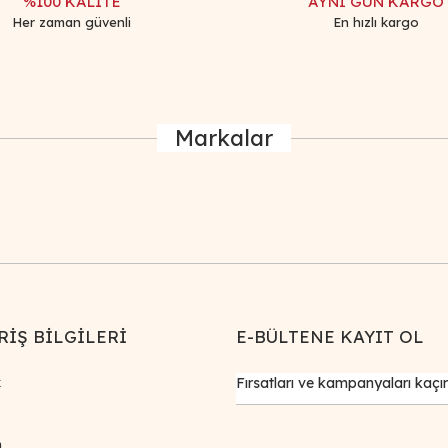
%100 KALİTE
AYNI GÜN KARGO
Her zaman güvenli
En hızlı kargo
Markalar
RİŞ BİLGİLERİ
E-BÜLTENE KAYIT OL
k
m