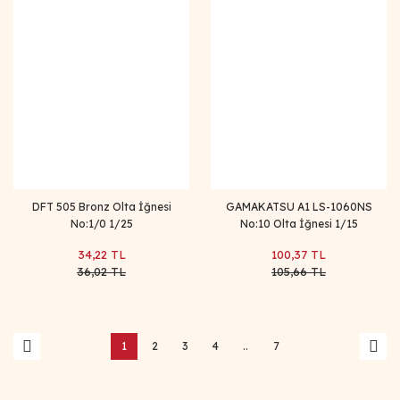
DFT 505 Bronz Olta İğnesi
GAMAKATSU A1 LS-1060NS
No:1/0 1/25
No:10 Olta İğnesi 1/15
34,22 TL
100,37 TL
36,02 TL
105,66 TL
1
2
3
4
..
7