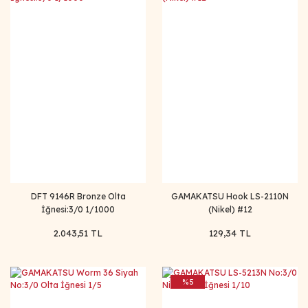
DFT 9146R Bronze Olta
GAMAKATSU Hook LS-2110N
İğnesi:3/0 1/1000
(Nikel) #12
2.043,51 TL
129,34 TL
%5