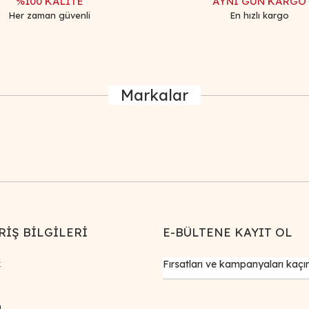
%100 KALİTE
AYNI GÜN KARGO
Her zaman güvenli
En hızlı kargo
Markalar
RİŞ BİLGİLERİ
E-BÜLTENE KAYIT OL
k
m