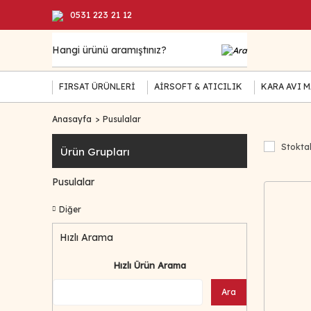
0531 223 21 12
FIRSAT ÜRÜNLERİ
AİRSOFT & ATICILIK
KARA AVI 
Anasayfa
Pusulalar
Stoktak
Ürün Grupları
Pusulalar
Diğer
Hızlı Arama
Hızlı Ürün Arama
Ara