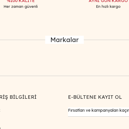
%100 KALİTE
AYNI GÜN KARGO
Her zaman güvenli
En hızlı kargo
Markalar
RİŞ BİLGİLERİ
E-BÜLTENE KAYIT OL
k
m