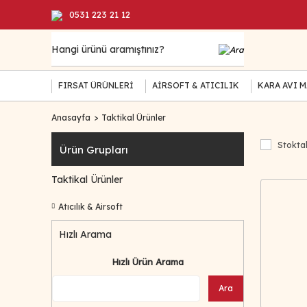
0531 223 21 12
FIRSAT ÜRÜNLERİ
AİRSOFT & ATICILIK
KARA AVI 
Anasayfa
Taktikal Ürünler
Stoktak
Ürün Grupları
Taktikal Ürünler
Atıcılık & Airsoft
Hızlı Arama
Hızlı Ürün Arama
Ara