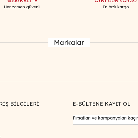
%100 KALİTE
AYNI GÜN KARGO
Her zaman güvenli
En hızlı kargo
Markalar
RİŞ BİLGİLERİ
E-BÜLTENE KAYIT OL
k
m