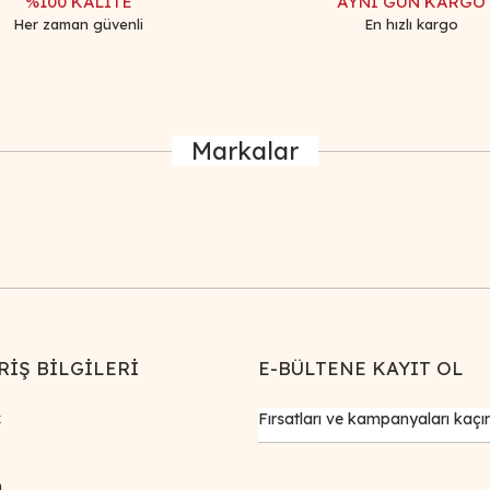
%100 KALİTE
AYNI GÜN KARGO
Her zaman güvenli
En hızlı kargo
Markalar
RİŞ BİLGİLERİ
E-BÜLTENE KAYIT OL
k
m