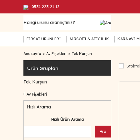
0531 223 21 12
FIRSAT ÜRÜNLERİ
AİRSOFT & ATICILIK
KARA AVI 
Anasayfa
Av Fişekleri
Tek Kurşun
Stoktak
Ürün Grupları
Tek Kurşun
Av Fişekleri
Hızlı Arama
Hızlı Ürün Arama
Ara