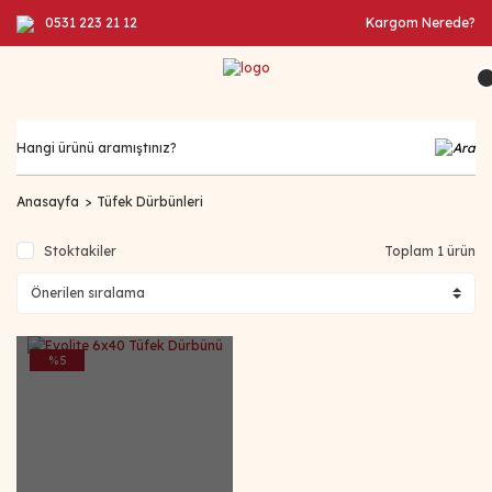
0531 223 21 12
Kargom Nerede?
Anasayfa
Tüfek Dürbünleri
Stoktakiler
Toplam 1 ürün
%5