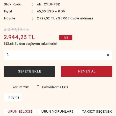
Stok Kodu
ab_CY.UHFSD
Fiyat
65,00 USD + KDV
Havale
2.797,02 TL (%5,00 havale indirimi)
3.099,19 TL
2.944,23 TL
%5
313,68 TL den başlayan taksitlerle!
SEPETE EKLE
HEMEN AL
Yorum Yaz
Paylaş
ÜRÜN BİLGİSİ
ÜRÜN YORUMLARI
TAKSİT SEÇENEKLE