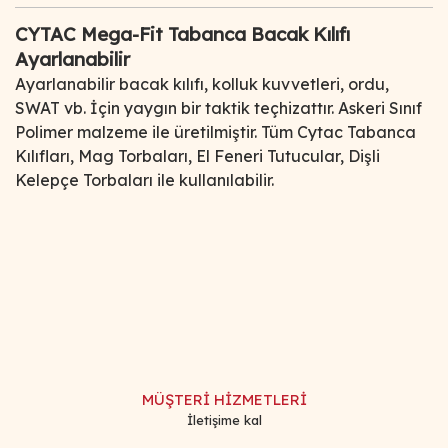
CYTAC Mega-Fit Tabanca Bacak Kılıfı
Ayarlanabilir
Ayarlanabilir bacak kılıfı, kolluk kuvvetleri, ordu,
SWAT vb. İçin yaygın bir taktik teçhizattır. Askeri Sınıf
Polimer malzeme ile üretilmiştir. Tüm Cytac Tabanca
Kılıfları, Mag Torbaları, El Feneri Tutucular, Dişli
Kelepçe Torbaları ile kullanılabilir.
Bu ürünün fiyat bilgisi, resim, ürün açıklamalarında ve diğer
konularda yetersiz gördüğünüz noktaları öneri formunu
Bu ürüne ilk yorumu siz yapın!
kullanarak tarafımıza iletebilirsiniz.
Görüş ve önerileriniz için teşekkür ederiz.
Yorum Yaz
Ürün resmi kalitesiz, bozuk veya görüntülenemiyor.
Ürün açıklamasında eksik bilgiler bulunuyor.
MÜŞTERİ HİZMETLERİ
Ürün bilgilerinde hatalar bulunuyor.
İletişime kal