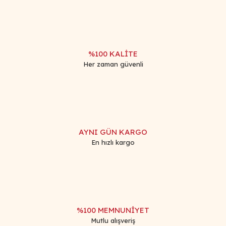
Ürün fiyatı diğer sitelerden daha pahalı.
Bu ürüne benzer farklı alternatifler olmalı.
%100 KALİTE
Her zaman güvenli
Gönder
AYNI GÜN KARGO
En hızlı kargo
%100 MEMNUNİYET
Mutlu alışveriş