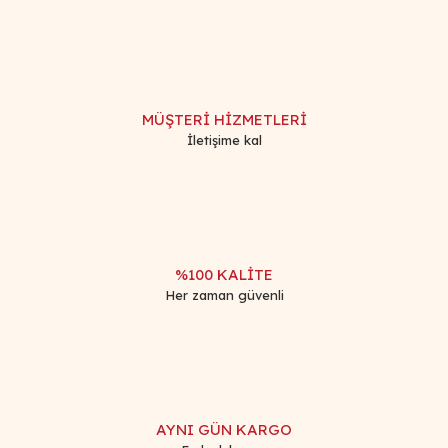
Görüş ve önerileriniz için teşekkür ederiz.
Yorum Yaz
Ürün resmi kalitesiz, bozuk veya görüntülenemiyor.
Ürün açıklamasında eksik bilgiler bulunuyor.
MÜŞTERİ HİZMETLERİ
Ürün bilgilerinde hatalar bulunuyor.
İletişime kal
Ürün fiyatı diğer sitelerden daha pahalı.
Bu ürüne benzer farklı alternatifler olmalı.
%100 KALİTE
Her zaman güvenli
Gönder
AYNI GÜN KARGO