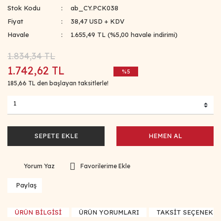
Stok Kodu
ab_CY.PCK038
Fiyat
38,47 USD + KDV
Havale
1.655,49 TL (%5,00 havale indirimi)
1.834,34 TL
1.742,62 TL
%5
185,66 TL den başlayan taksitlerle!
SEPETE EKLE
HEMEN AL
Yorum Yaz
Paylaş
ÜRÜN BİLGİSİ
ÜRÜN YORUMLARI
TAKSİT SEÇENEKLE