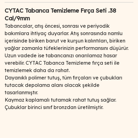
CYTAC Tabanca Temizleme Fırça Seti .38
Cal/9mm
Tabancalar, atış öncesi, sonrası ve periyodik
bakımlara ihtiyaç duyarlar. Atış sonrasında namlu
içerisinde biriken barut ve kurşun kalıntıları, biriken
yağlar zamanla tüfeklerinizin performansını düşürür.
Uzun vadede ise tabancanızı onarılamaz hasar
verebilir. CYTAC Tabanca Temizleme fırça seti ile
temizlemek daha da rahat.
Dayanıklı polimer tutuş, tüm fırçaları ve çubukları
tutacak depolama alanı olacak şekilde
tasarlanmıştır.
Kaymaz kaplamalı tutamak rahat tutuş sağlar.
Çubuklar birinci sınıf bronzdan üretilmiştir.
Bu ürünün fiyat bilgisi, resim, ürün açıklamalarında ve diğer
konularda yetersiz gördüğünüz noktaları öneri formunu
Bu ürüne ilk yorumu siz yapın!
kullanarak tarafımıza iletebilirsiniz.