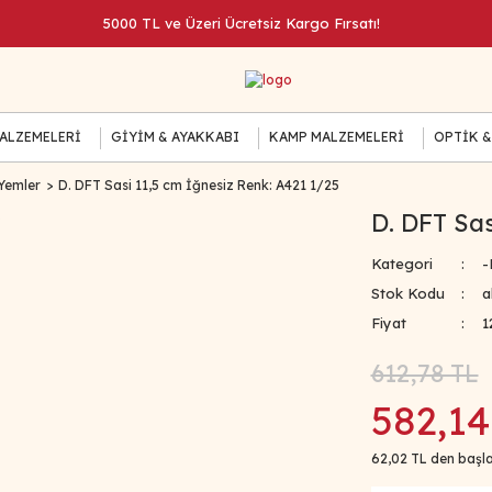
5000 TL ve Üzeri Ücretsiz Kargo Fırsatı!
MALZEMELERİ
GİYİM & AYAKKABI
KAMP MALZEMELERİ
OPTİK &
Yemler
D. DFT Sasi 11,5 cm İğnesiz Renk: A421 1/25
D. DFT Sas
Kategori
-
Stok Kodu
a
Fiyat
1
612,78 TL
582,14
62,02 TL den başla