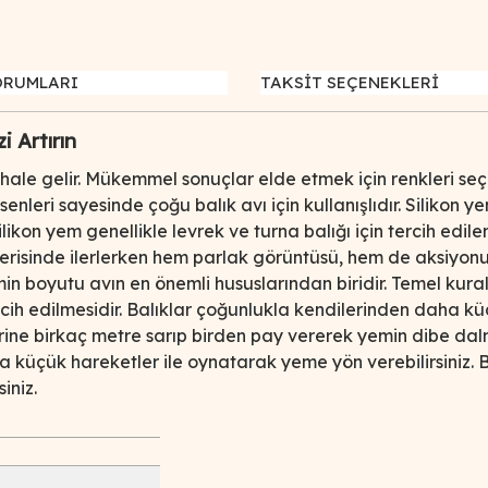
ORUMLARI
TAKSİT SEÇENEKLERİ
i Artırın
hale gelir. Mükemmel sonuçlar elde etmek için renkleri seçilmi
senleri sayesinde çoğu balık avı için kullanışlıdır. Silikon 
Silikon yem genellikle levrek ve turna balığı için tercih ed
içerisinde ilerlerken hem parlak görüntüsü, hem de aksiyo
 boyutu avın en önemli hususlarından biridir. Temel kural
ih edilmesidir. Balıklar çoğunlukla kendilerinden daha küç
rine birkaç metre sarıp birden pay vererek yemin dibe dal
ola küçük hareketler ile oynatarak yeme yön verebilirsiniz. B
iniz.