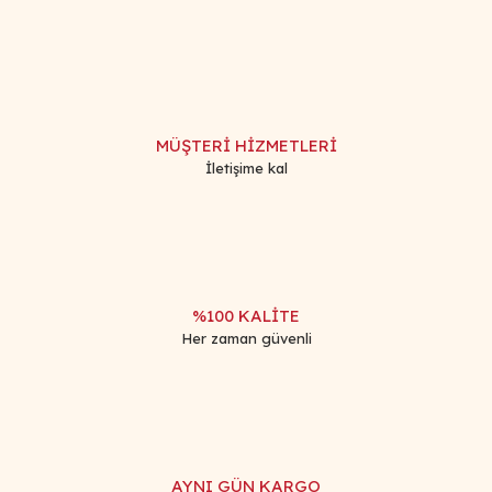
kullanarak tarafımıza iletebilirsiniz.
Görüş ve önerileriniz için teşekkür ederiz.
Yorum Yaz
Ürün resmi kalitesiz, bozuk veya görüntülenemiyor.
Ürün açıklamasında eksik bilgiler bulunuyor.
MÜŞTERİ HİZMETLERİ
Ürün bilgilerinde hatalar bulunuyor.
İletişime kal
Ürün fiyatı diğer sitelerden daha pahalı.
Bu ürüne benzer farklı alternatifler olmalı.
%100 KALİTE
Her zaman güvenli
Gönder
AYNI GÜN KARGO