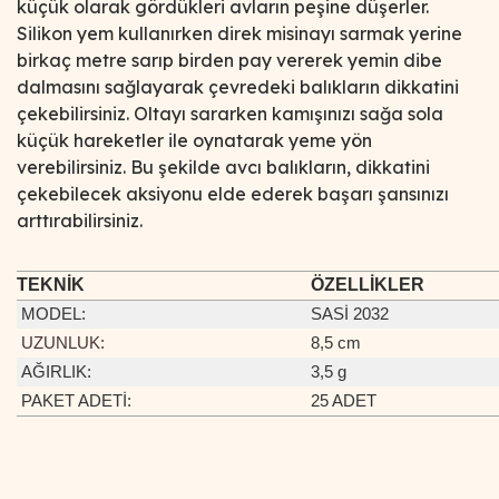
küçük olarak gördükleri avların peşine düşerler.
Silikon yem kullanırken direk misinayı sarmak yerine
birkaç metre sarıp birden pay vererek yemin dibe
dalmasını sağlayarak çevredeki balıkların dikkatini
çekebilirsiniz. Oltayı sararken kamışınızı sağa sola
küçük hareketler ile oynatarak yeme yön
verebilirsiniz. Bu şekilde avcı balıkların, dikkatini
çekebilecek aksiyonu elde ederek başarı şansınızı
arttırabilirsiniz.
TEKNİK
ÖZELLİKLER
MODEL
:
SASİ 2032
UZUNLUK:
8,5 cm
AĞIRLIK:
3,5 g
PAKET ADETİ:
25 ADET
Bu ürünün fiyat bilgisi, resim, ürün açıklamalarında ve diğer
konularda yetersiz gördüğünüz noktaları öneri formunu
Bu ürüne ilk yorumu siz yapın!