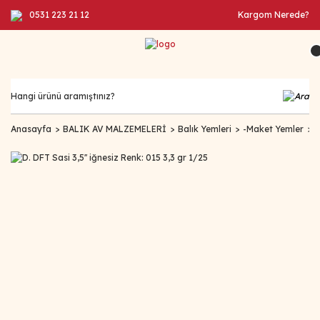
0531 223 21 12
Kargom Nerede?
Anasayfa
BALIK AV MALZEMELERİ
Balık Yemleri
-Maket Yemler
D