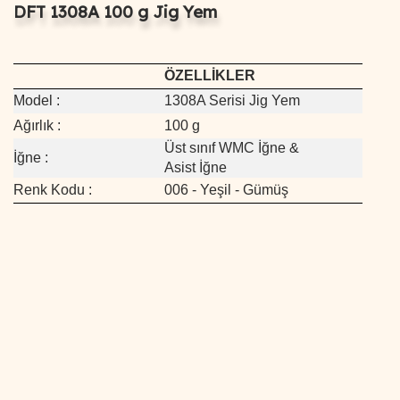
DFT 1308A 100 g Jig Yem
ÖZELLİKLER
Model :
1308A Serisi Jig Yem
Ağırlık :
100 g
Üst sınıf WMC İğne &
İğne :
Asist İğne
Renk Kodu :
006 - Yeşil - Gümüş
Bu ürünün fiyat bilgisi, resim, ürün açıklamalarında ve diğer
konularda yetersiz gördüğünüz noktaları öneri formunu
Bu ürüne ilk yorumu siz yapın!
kullanarak tarafımıza iletebilirsiniz.
Görüş ve önerileriniz için teşekkür ederiz.
Yorum Yaz
Ürün resmi kalitesiz, bozuk veya görüntülenemiyor.
Ürün açıklamasında eksik bilgiler bulunuyor.