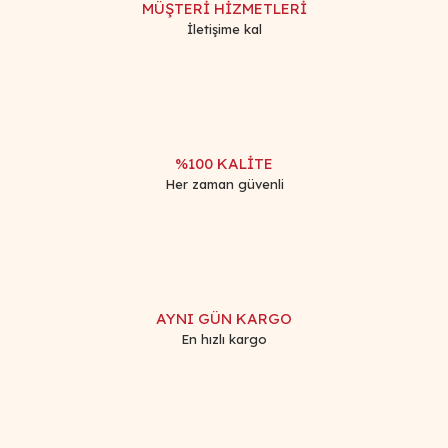
MÜŞTERİ HİZMETLERİ
Ürün bilgilerinde hatalar bulunuyor.
İletişime kal
Ürün fiyatı diğer sitelerden daha pahalı.
Bu ürüne benzer farklı alternatifler olmalı.
%100 KALİTE
Her zaman güvenli
Gönder
AYNI GÜN KARGO
En hızlı kargo