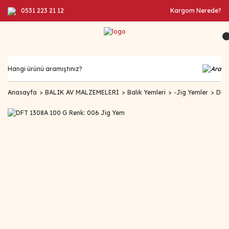
0531 223 21 12
Kargom Nerede?
Anasayfa
BALIK AV MALZEMELERİ
Balık Yemleri
-Jig Yemler
DFT