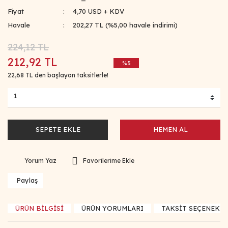
Fiyat
4,70 USD + KDV
Havale
202,27 TL (%5,00 havale indirimi)
224,12 TL
212,92 TL
%5
22,68 TL den başlayan taksitlerle!
SEPETE EKLE
HEMEN AL
Yorum Yaz
Paylaş
ÜRÜN BİLGİSİ
ÜRÜN YORUMLARI
TAKSİT SEÇENEKLE