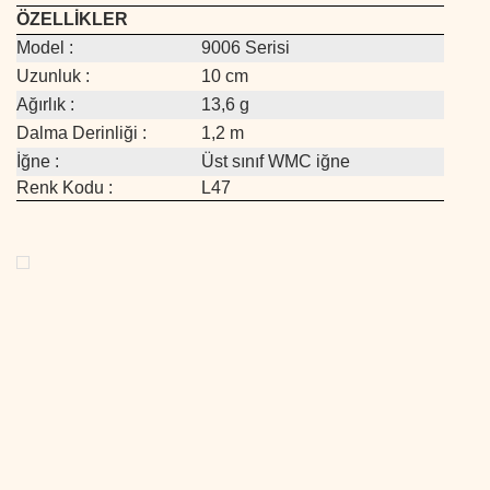
ÖZELLİKLER
Model :
9006 Serisi
Uzunluk :
10 cm
Ağırlık :
13,6 g
Dalma Derinliği :
1,2 m
İğne :
Üst sınıf WMC iğne
Renk Kodu :
L47
Bu ürünün fiyat bilgisi, resim, ürün açıklamalarında ve diğer
konularda yetersiz gördüğünüz noktaları öneri formunu
Bu ürüne ilk yorumu siz yapın!
kullanarak tarafımıza iletebilirsiniz.
Görüş ve önerileriniz için teşekkür ederiz.
Yorum Yaz
Ürün resmi kalitesiz, bozuk veya görüntülenemiyor.
Ürün açıklamasında eksik bilgiler bulunuyor.