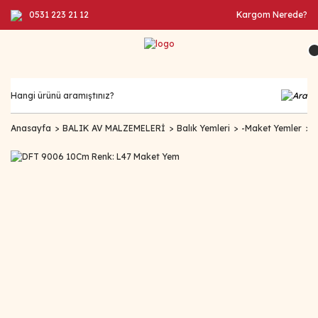
0531 223 21 12
Kargom Nerede?
Anasayfa
BALIK AV MALZEMELERİ
Balık Yemleri
-Maket Yemler
D