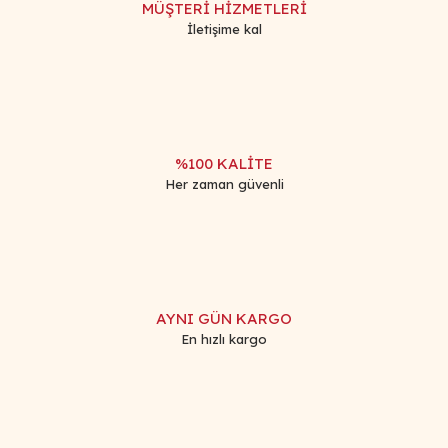
MÜŞTERİ HİZMETLERİ
Ürün bilgilerinde hatalar bulunuyor.
İletişime kal
Ürün fiyatı diğer sitelerden daha pahalı.
Bu ürüne benzer farklı alternatifler olmalı.
%100 KALİTE
Her zaman güvenli
Gönder
AYNI GÜN KARGO
En hızlı kargo